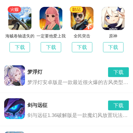
海贼卷轴遗失的
一定要他爱上我
全民突击
原神
世界最新版
3
下载
下载
下载
下载
梦浮灯
下载
梦浮灯安卓版是一款最近很火爆的古风类型的恋爱手机游戏。梦浮灯游戏中有着精美的画面和音效，中国风的画风，各具特色的男对象，精彩的CG动画，根据你的选择也会产生不同的结局。
剑与远征
下载
剑与远征1.36破解版是一款魔幻风放置玩法的卡牌养成游戏,玩家们将会继承神灵的意志,前去讨伐黑暗之力,这里拥有着非常奇幻的游...,剑与远征1.36破解版免费下载地址...