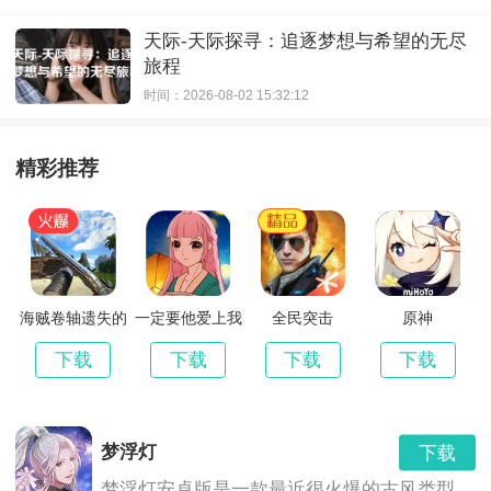
天际-天际探寻：追逐梦想与希望的无尽
旅程
时间：2026-08-02 15:32:12
精彩推荐
海贼卷轴遗失的
一定要他爱上我
全民突击
原神
世界最新版
3
下载
下载
下载
下载
梦浮灯
下载
梦浮灯安卓版是一款最近很火爆的古风类型的恋爱手机游戏。梦浮灯游戏中有着精美的画面和音效，中国风的画风，各具特色的男对象，精彩的CG动画，根据你的选择也会产生不同的结局。