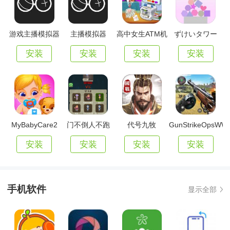
游戏主播模拟器
主播模拟器
高中女生ATM机
ずけいタワー
辛
安装
安装
安装
安装
MyBabyCare2
门不倒人不跑
代号九牧
GunStrikeOpsWW
安装
安装
安装
安装
手机软件
显示全部