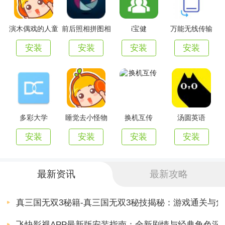
演木偶戏的人童
前后照相拼图相
i宝健
万能无线传输
话故事
机
安装
安装
安装
安装
多彩大学
睡觉去小怪物
换机互传
汤圆英语
安装
安装
安装
安装
最新资讯
最新攻略
真三国无双3秘籍-真三国无双3秘技揭秘：游戏通关与
飞快影视APP最新版安装指南：全新剧情与经典角色深