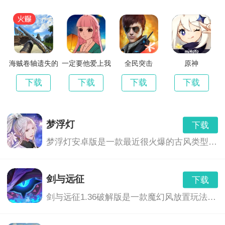
海贼卷轴遗失的
一定要他爱上我
全民突击
原神
世界最新版
3
下载
下载
下载
下载
梦浮灯
下载
梦浮灯安卓版是一款最近很火爆的古风类型的恋爱手机游戏。梦浮灯游戏中有着精美的画面和音效，中国风的画风，各具特色的男对象，精彩的CG动画，根据你的选择也会产生不同的结局。
剑与远征
下载
剑与远征1.36破解版是一款魔幻风放置玩法的卡牌养成游戏,玩家们将会继承神灵的意志,前去讨伐黑暗之力,这里拥有着非常奇幻的游...,剑与远征1.36破解版免费下载地址...