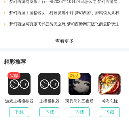
下载
梦幻西游网页版五行斗法2023年10月24日怎么过 梦幻西游网页版五行斗法2023年10月最新攻略
v1.128.0 安卓版
1.93 MB
全新时装，夏日晴空——
梦幻西游手游精锐女儿村器灵哪个好 梦幻西游手游精锐女儿村器灵攻略
梦幻西游手游腾讯版
下载
魅力泳装清凉上线，引领今夏最潮时尚！阳光海滩青春
梦幻西游网页版飞鹊云阶怎么玩 梦幻西游网页版飞鹊云阶玩法介绍
v1.310.0
1.27 MB
飞扬，感受极致浪漫时光！
梦幻西游无双2游戏
查看更多
下载
v1.3.6 安卓版
1.27 MB
《梦幻西游》玩家好评：
梦幻西游无双版益玩手游
精彩推荐
下载
v1.4.0 安卓版
598.70 MB
- 10年来的风雨同舟，经典西游路。纵是此行多凶险，
梦幻西游3义薄云天单机手机版
下载
三界万里马蹄急。
v1.157.0 安卓版
1.93 MB
- 游戏上手很容易，画面灰常精致，更有超神武器，不愧
梦幻西游无双版2手游
游戏主播模拟器
主播模拟器
玩具熊的五夜后
瀚海忘忧
下载
宫原神版
v1.3.6 安卓版
598.70 MB
是网易重金打造的MMORPG游戏，诚意满满，值得一直
下载
下载
下载
下载
梦幻西游手游3k玩版
玩下去。
下载
v1.310.0
1.27 MB