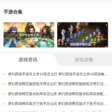
梦幻西游果盘版
下载
宠物装备，超凡来袭——
v1.310.0
1.10 MB
手游合集
梦幻西游九游版
外观惊艳战力狂飙，如虎添翼尽显锋芒！隐藏技能震撼
下载
v1.427.0
1.92 MB
开启，潜能爆发扭转战局！
梦幻西游小米版
下载
v1.310.0
1.10 MB
封妖玩法，迭代焕新——
梦幻西游华为版
玩法焕新乐趣升级，组队副本共克强敌！夺取全新道具
下载
游戏资讯
游戏攻略
v1.310.0
1.27 MB
天眼珠，打造专属装备助力宠物飞升！
梦幻西游网页版下载
梦幻西游手游月之井13层怎么打 梦幻西游手游月之井13层攻略详解
下载
1.0.10
11.31 MB
盛夏PK，酣战不休——
梦幻西游网页版怒吼天尊怎么打 梦幻西游网页版怒吼天尊打法攻略
梦幻西游手游百度版
梦幻西游网页版水队阵容怎么搭 梦幻西游网页版水队阵容搭配攻略
下载
全民PK高潮迭起，战天斗地横扫三界！X9群雄智勇对
v1.427.0
1.91 MB
梦幻西游网页版月下执手怎么玩 梦幻西游网页版月下执手玩法介绍
决，赢取酷炫坐骑开明兽！
梦幻西游2九游版