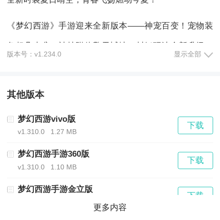
《梦幻西游》手游迎来全新版本——神宠百变！宠物装
备超凡来袭，神技附体擎天撼地！封妖玩法全新升级，
版本号：v1.234.0
显示全部
组队克敌夺取珍稀道具！最强盛夏PK狂欢季，群英激战
燃爆今夏！魅力泳装清凉上线，最潮时尚点燃浪漫！
其他版本
亲密社交，经典回合，人人爱玩，《梦幻西游》手游，
梦幻西游vivo版
下载
画风精美，技能超群，特效华丽，视听震撼。地图押
v1.310.0
1.27 MB
镖，师门捉鬼，轻松语音沟通战斗，手控自动随心切
梦幻西游手游360版
下载
v1.310.0
1.10 MB
换，玩法多样趣味无限，吸引亿万玩家逐梦西游！
梦幻西游手游金立版
下载
v1.372.0
1.89 MB
《梦幻西游》游戏特色：
更多内容