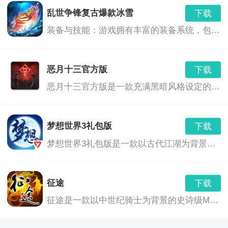
乱世争锋复古爆款冰雪
下载
- 网易最强IP重出江湖，策略回合，华丽特效，英雄神
梦幻西游oppo版
下载
装备与技能：游戏拥有丰富的装备系统，包括冰属性的武器和装备，提供了玩家更多策略选择。玩家可以通过战斗、任务和活动获得装备，也可以通过升级技能和提升角色属性来增强战斗力。
v1.310.0
1.27 MB
武，单挑BOSS，经典PVP，非常精彩！
梦幻西游2工具箱安卓
下载
恶月十三官方版
下载
v3.2 安卓版
1.27 MB
恶月十三官方版是一款充满黑暗风格设定的幻想世界背景下的角色扮演游戏。在这个充满神秘和危险的世界中，玩家将扮演一位勇敢的冒险者，通过探索、战斗和决策，揭开隐藏在恶月十三背后的深层次秘密。
梦幻西游记回合制
下载
7.10.6.2
0.00 MB
梦想世界3礼包版
下载
梦幻西游迷你版
下载
梦想世界3礼包版是一款以古代江湖为背景的回合制角色扮演游戏。玩家将在游戏中扮演一个初出茅庐的江湖人，通过探索江湖、结交朋友、修炼武艺，逐步成长为一代大侠。游戏中的世界丰富多彩，不仅有丰富的任务和挑战，还有各种珍稀道具和装备等待玩家发掘。
v1.404.0
1.96 MB
征途
下载
征途是一款以中世纪骑士为背景的史诗级MMORPG游戏，玩家将扮演一名英勇的骑士，踏上征服世界的征途。游戏世界庞大，包括多个国家、城镇、野外地图，以及丰富的任务和活动。玩家可以在游戏中体验到丰富的社交、竞技、探险和战斗乐趣。