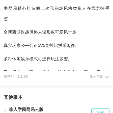
由网易精心打造的二次元崩坏风格类多人在线竞技手
游；
全新西游逗趣风格人设形象可爱风十足;
真实玩家公平公正5V5竞技比拼乐趣多;
多种休闲娱乐模式可选择玩法多变。
延续经典LOL玩法，经典5v5战斗模式，全新二次元角色
版本号：1.1.66
显示全部
人物打造。
其他版本
《非人学园》游戏亮点：
非人学园网易云版
下载