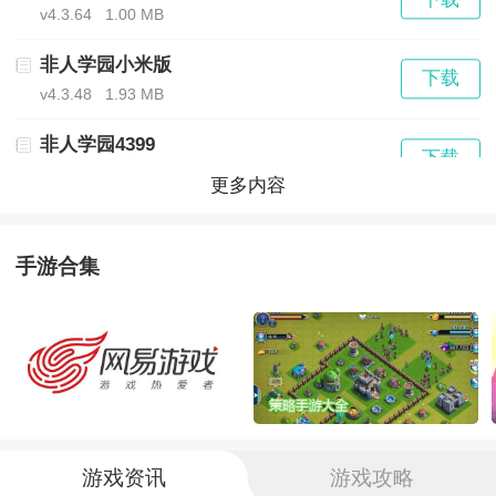
给你超酷炫视觉盛宴和激烈PK快感!
v4.3.64
1.00 MB
非人学园小米版
经典LOL玩法，激烈5v5战斗体验;
下载
v4.3.48
1.93 MB
高画质漫画界面，超刺激PK快感;
非人学园4399
下载
v4.3.64
1.95 MB
更多内容
特色挑战系统和多元社交模式等你来。
非人学园网易版
下载
v4.3.64
1.95 MB
手游合集
《非人学园》更新日志：
非人学园安卓版
下载
1、春日战斗季开启，S4新赛季重新起航
v1.1.9官方版
1857.75 MB
金银角领衔战斗新篇章，春日联考新赛季正式开战
更有肆季赛季专属时装【极限竞速】惊艳亮相
游戏资讯
游戏攻略