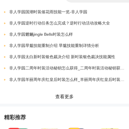
2、新英雄虾饼蟹将，脑洞追星双人组登场
非人学园国潮时装催花雨技能一览-非人学园
源于玩家创意大赛的投稿，首次登陆游戏
非人学园逆时行动任务怎么完成？逆时行动活动攻略大全
双人组欢乐设定，奇葩追星技能Max！
非人学园魍魉jingle Bells时装怎么样
非人学园旱魃技能重制介绍 旱魃技能重制详情分析
3、出尘入世醉逍遥，金银角新时装上架
非人学园太白新时装银色裁决介绍 新时装银色裁决技能属性
共饮一壶酒，仗剑尘世间
非人学园二周年时装活动秘钥怎么获得_二周年时装活动秘钥获取攻略
化身逍遥恣意的醉仙游侠，金角银角新时装“剑仙”上线
非人学园羊丽周年庆红皇后时装怎么样_羊丽周年庆红皇后时装展示
查看更多
精彩推荐