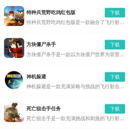
特种兵荒野吃鸡红包版
下载
特种兵荒野吃鸡红包版是一款融合了飞行射击、角色扮演和射击冒险等多种玩法的游戏。玩家将扮演一名特种兵，在荒野中展开一场刺激的生存之战。游戏中，玩家需要利用各种武器和技能，与敌人展开激烈的战斗，同时还要面对各种危险和挑战，如巨型boss、恶劣天气等。此外，游戏中还融入了红包奖励机制，玩家可以通过完成任务或击败敌人获得红包奖励，与其他玩家进行互动交流。
方块僵尸杀手
下载
方块僵尸杀手是一款以方块僵尸世界为背景的飞行射击游戏。在这个世界里，你需要面对不断涌现的僵尸，使用各种武器和道具，来保卫你的家园，寻找生存之路。
神机躲避
下载
神机躲避是一款充满策略与挑战的飞行射击游戏。玩家将扮演一位拥有神奇躲避技巧的英雄，在无尽的敌人与障碍中展开刺激的冒险。游戏以精美的画面、丰富的关卡和独特的角色设定，为玩家带来一场紧张刺激的射击体验。
死亡狙击手任务
下载
死亡狙击手是一款充满挑战和刺激的飞行射击游戏。玩家将扮演一名精英狙击手，在荒芜的星球上展开一场场惊心动魄的战斗。通过灵活操作狙击手，躲避敌人的攻击，同时利用各种武器和道具消灭敌人，完成各种任务。游戏画面精美，音效震撼，玩法丰富，是一款不可多得的射击游戏佳作。