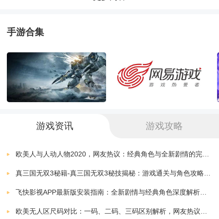
机动都市阿尔法云游戏
下载
2.合理定制战术，通过机甲之间的性能互补提高胜率，
v1.0.15353
1.93 MB
手游合集
一击击败敌人；
机动都市阿尔法果盘版
下载
v1.0.13076
1.90 MB
3.全新的射击概念，丰富的武器搭配以及功能各异的炫
机动都市比拼
酷机甲，定制一套专属于您的格斗方法和格律。
下载
1.0.3
52.20 MB
机动都市阿尔法官网版
《机动都市阿尔法国际服》小编简评：
下载
游戏资讯
游戏攻略
v1.0.14143
2015.72 MB
这是一款二次元风格的吃鸡类游戏，玩家将在这里享受
机动都市阿尔法台服
欧美人与人动人物2020，网友热议：经典角色与全新剧情的完美结合！
下载
v1.0.11774
245.00 MB
到全新的战斗体验，与几十位美少女一同在战场上厮
真三国无双3秘籍-真三国无双3秘技揭秘：游戏通关与角色攻略全解析
机动都市阿尔法
杀，享受热血沸腾的战斗过程，各种各样的武器与道具
飞快影视APP最新版安装指南：全新剧情与经典角色深度解析，带你体验极致观影快感
下载
v1.0.3 安卓版
59.75 MB
可以提升你的战斗力，还有超多酷炫的机甲让你享受到
欧美无人区尺码对比：一码、二码、三码区别解析，网友热议：选择更精准，购物无忧！