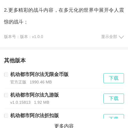
2.更多精彩的战斗内容，在多元化的世界中展开令人震
惊的战斗；
3.各种机甲角色可以免费使用，并且游戏中有大量武器
版本号：版本：v1.0.0
显示全部
和玩家可以解锁并使用，以帮助玩家更好地战斗；
其他版本
4.全新的射击概念，丰富的武器搭配以及功能各异的炫
机动都市阿尔法无限金币版
酷机甲，定制一套专属于您的格斗方法和格律。
下载
官方正版
1990.46 MB
机动都市阿尔法九游版
《机动都市阿尔法国际服》游戏亮点：
下载
v1.0.15813
1.92 MB
1.更加激动人心的战斗，在一个多元化的世界中，展开
机动都市阿尔法折扣版
下载
v2.0 安卓版
1.81 MB
一系列令人震惊的激烈战斗；
更多内容