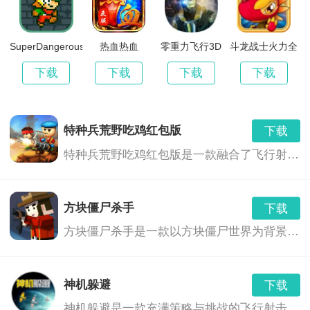
用，可以帮助玩家在战斗中取得优势，增加游戏的策略
SuperDangerousDungeons
热血热血
零重力飞行3D
斗龙战士火力全
性和乐趣性。
开
下载
下载
下载
下载
2.多语言支持和隐藏内容：支持多种语言，让玩家可以
轻松选择自己的母语进行游戏。
特种兵荒野吃鸡红包版
下载
特种兵荒野吃鸡红包版是一款融合了飞行射击、角色扮演和射击冒险等多种玩法的游戏。玩家将扮演一名特种兵，在荒野中展开一场刺激的生存之战。游戏中，玩家需要利用各种武器和技能，与敌人展开激烈的战斗，同时还要面对各种危险和挑战，如巨型boss、恶劣天气等。此外，游戏中还融入了红包奖励机制，玩家可以通过完成任务或击败敌人获得红包奖励，与其他玩家进行互动交流。
方块僵尸杀手
下载
方块僵尸杀手是一款以方块僵尸世界为背景的飞行射击游戏。在这个世界里，你需要面对不断涌现的僵尸，使用各种武器和道具，来保卫你的家园，寻找生存之路。
神机躲避
下载
神机躲避是一款充满策略与挑战的飞行射击游戏。玩家将扮演一位拥有神奇躲避技巧的英雄，在无尽的敌人与障碍中展开刺激的冒险。游戏以精美的画面、丰富的关卡和独特的角色设定，为玩家带来一场紧张刺激的射击体验。