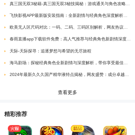
2、灵活的游戏玩法：提供多样化的游戏玩法，包括PVP
真三国无双3秘籍-真三国无双3秘技揭秘：游戏通关与角色攻略全解析
和PVE互动，玩家可以根据自己的喜好选择不同的游戏
飞快影视APP最新版安装指南：全新剧情与经典角色深度解析，带你体验极致观影快感
方式。
欧美无人区尺码对比：一码、二码、三码区别解析，网友热议：选择更精准，购物无忧！
春雨直播app下载软件免费：高人气推荐与经典角色新剧情深度解析指南
3、平衡的角色设定：游戏中的角色设定平衡，无强弱之
天际-天际探寻：追逐梦想与希望的无尽旅程
分，每个角色都有独特的技能和特点，玩家可以根据自
海马剧场：探秘经典角色全新剧情与深度解析，带你享受最佳观剧指南
己的风格选择合适的角色。
2024年最新久久久国产精华液特点揭秘，网友盛赞：成分卓越，效果显著！
4、优秀的音效：音效设计精良，带来身临其境的游戏体
查看更多
验，让玩家沉浸在游戏世界中。
精彩推荐
《错误143》小编点评：
1.丰富的道具：游戏中有各种各样的道具可供玩家使