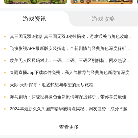
v1.1.1
6.60 MB
2、秘密传说露出一个角，更大的阴谋来自地下，组队探
索墓室。
疾风大冒险(暗金满怒版)
下载
游戏资讯
游戏攻略
v1.1.1
6.50 MB
3、与你的兄弟一起闯荡，面对魑魅魍魉，轻松打怪爆出
疾风大冒险（BT代充券直充）
真三国无双3秘籍-真三国无双3秘技揭秘：游戏通关与角色攻略全解析
下载
各种宝物。
v1.1.1
9.84 MB
飞快影视APP最新版安装指南：全新剧情与经典角色深度解析，带你体验极致观影快感
疾风大师
欧美无人区尺码对比：一码、二码、三码区别解析，网友热议：选择更精准，购物无忧！
下载
v0.1
88.50 MB
春雨直播app下载软件免费：高人气推荐与经典角色新剧情深度解析指南
疾风大冒险（送ur5万真充）
下载
天际-天际探寻：追逐梦想与希望的无尽旅程
v1.1.1
9.70 MB
海马剧场：探秘经典角色全新剧情与深度解析，带你享受最佳观剧指南
疾风大冒险（BT送UR5万真充）
下载
2024年最新久久久国产精华液特点揭秘，网友盛赞：成分卓越，效果显著！
v1.1.1
24.93 MB
疾风大冒险(送UR5万真充)
查看更多
下载
v1.1.1
0.00 MB