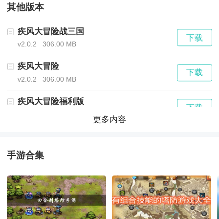
其他版本
1、经典的盗墓人设，每个角色都已他的故事，促使他必
疾风大冒险战三国
下载
须下墓。
v2.0.2
306.00 MB
2、匪夷所思的剧情，沉睡千万年的墓主人还想复活，对
疾风大冒险
下载
v2.0.2
306.00 MB
世界造成巨大灾难。
疾风大冒险福利版
下载
3、丰富探险地图，沙漠、深海经过沧海桑田的变化，隐
V1.0.0.6894
251.30 MB
更多内容
藏巨大地下宫殿。
疾风大冒险（永久3折狂送5亿）
下载
v1.0
2.00 MB
手游合集
手游评测
疾风大冒险（永久0.1折）
下载
v1.0.0
10.04 MB
1、古老的机关考验玩家的智慧和奇门遁甲之术。
疾风大冒险(全新买断时装版)
下载