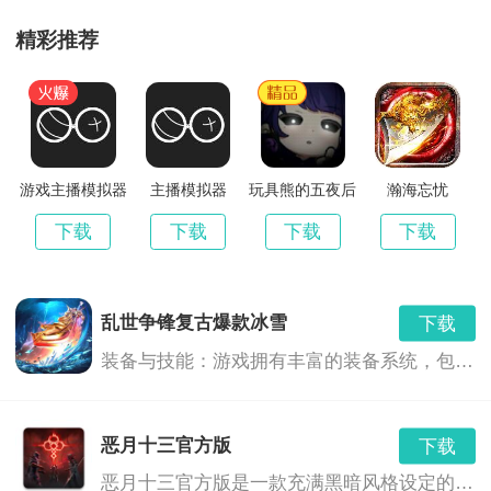
疾风大冒险-送UR5万真充
精彩推荐
下载
v1.1.1
12.00 MB
疾风大冒险（返利服）
下载
v1.1.1
49.57 MB
疾风大冒险三国策略
游戏主播模拟器
主播模拟器
玩具熊的五夜后
瀚海忘忧
下载
宫原神版
版本：v1.7.3
513.51 MB
下载
下载
下载
下载
乱世争锋复古爆款冰雪
下载
装备与技能：游戏拥有丰富的装备系统，包括冰属性的武器和装备，提供了玩家更多策略选择。玩家可以通过战斗、任务和活动获得装备，也可以通过升级技能和提升角色属性来增强战斗力。
恶月十三官方版
下载
恶月十三官方版是一款充满黑暗风格设定的幻想世界背景下的角色扮演游戏。在这个充满神秘和危险的世界中，玩家将扮演一位勇敢的冒险者，通过探索、战斗和决策，揭开隐藏在恶月十三背后的深层次秘密。