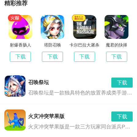
-萌兽登场，挖矿卖萌好搭档!
奥特曼系列OL果盘版
精彩推荐
下载
v1.5.8
587.70 MB
-超强战机，瞬息扭转战局!
奥特曼系列OL小米版
下载
v1.3.9
312.20 MB
奥特曼传奇英雄修改版
射爆香肠人
塔防召唤
卡尔巴拉大屠杀
魔君的抉择
下载
11.0.0
647.40 MB
下载
下载
下载
下载
奥特曼超人之银河守卫队
下载
v2.9.0
32.70 MB
召唤祭坛
下载
奥特曼宇宙英雄测试版
下载
召唤祭坛是一款独具特色的放置养成类手游，游戏中有非常多的神秘地点可以探索，而你将要组建你的冒险小队，装配精良的装备前往探险！当然也可以和其他玩家组成盟约，共同发展！
1.0.3
815.16 MB
奥特曼系列OL九游版
下载
火灾冲突苹果版
下载
v1.3.9
409.50 MB
火灾冲突苹果版是一款三方玩家同台派兵PK类游戏。玩家有多种兵种可以招募，不断充实自己的军队阵营，派出强力的武士出战。还要预判到两位对手的派兵策略，成功拿下每一场胜利，最大化保留军队的数量，才能获取最终的游戏奖励。还有大量不同的英雄技能可以使用。快来下载吧。
奥特曼大战贪吃蛇
下载