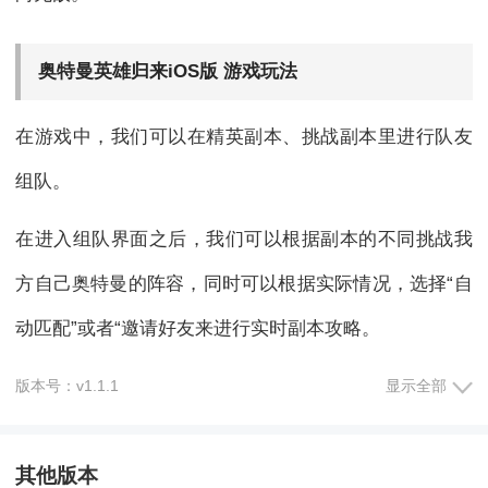
奥特曼英雄归来iOS版 游戏玩法
在游戏中，我们可以在精英副本、挑战副本里进行队友
组队。
在进入组队界面之后，我们可以根据副本的不同挑战我
方自己奥特曼的阵容，同时可以根据实际情况，选择“自
动匹配”或者“邀请好友来进行实时副本攻略。
(1)自动匹配：当没有好友一起攻打该副本的情况下，点
版本号：v1.1.1
显示全部
击自动匹配，系统会帮你匹配到相应的玩家来进行战
其他版本
斗，当然不是每次都能匹配成功，需要此时也有其它玩