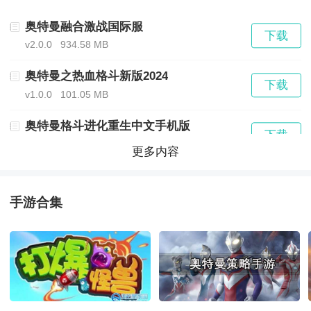
家也在打该副本。匹配之后在界面的左中间，有个”自动
奥特曼融合激战国际服
下载
v2.0.0
934.58 MB
喊话”，点击之后，在“世界频道”，系统会发出邀请，如
奥特曼之热血格斗新版2024
果有玩家在世界频道看到邀请也需要打该副本的话，就
下载
v1.0.0
101.05 MB
会点击进入你的组队中来。
奥特曼格斗进化重生中文手机版
下载
(2)邀请好友：顾名思义，就是邀请好友和你一起攻略副
valpha-678
1276.29 MB
更多内容
本，这里有一个很好的功能，万一自动匹配也没人，好
奥特曼系列
下载
v1.5.8
623.00 MB
友也没人，那怎么办呢?在邀请好友最下方，有一个“离
手游合集
奥特曼格斗进化0全人物
线好友”邀请，可以邀请不在线的好友帮忙，当然控制是
下载
v2020.12.23.16
253.60 MB
由系统自动控制的，也需要支付一定的报酬。
奥特曼全明星编年史中文版
下载
v2023.08.17.18
833.14 MB
奥特曼英雄归来iOS版 游戏特色