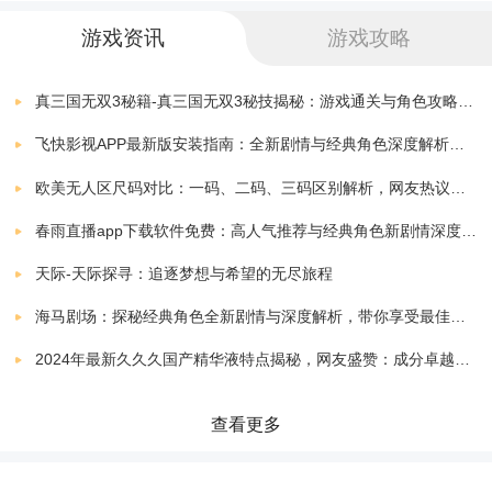
奥特曼之战
下载
游戏资讯
游戏攻略
v2.0
127.30 MB
专属英雄，霸气奥特曼，超强属性，荣耀回归;
奥特曼系列OL360版
真三国无双3秘籍-真三国无双3秘技揭秘：游戏通关与角色攻略全解析
下载
昔日感动，火爆战场，杀戮boss，绝不手软;
v1.3.9
412.90 MB
飞快影视APP最新版安装指南：全新剧情与经典角色深度解析，带你体验极致观影快感
新的征程，联机打怪，战术策略搭配，热血沸腾。
奥特曼热血机甲王
欧美无人区尺码对比：一码、二码、三码区别解析，网友热议：选择更精准，购物无忧！
下载
v4.6.0
30.60 MB
春雨直播app下载软件免费：高人气推荐与经典角色新剧情深度解析指南
奥特曼英雄归来iOS版 游戏亮点
奥特曼酷跑超人2
下载
天际-天际探寻：追逐梦想与希望的无尽旅程
v4.8.0
24.60 MB
海马剧场：探秘经典角色全新剧情与深度解析，带你享受最佳观剧指南
-正版授权，童年英雄归来!
奥特曼传说之战内购
下载
2024年最新久久久国产精华液特点揭秘，网友盛赞：成分卓越，效果显著！
v1.0.1
46.50 MB
-竞技激斗，巅峰角逐决斗之王!
奥特曼传奇英雄官方正版
查看更多
下载
-奥特家族，决战星云之路!
12.0.1
714.89 MB