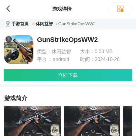
游戏详情
手游首页
休闲益智
GunStrikeOpsWW2
GunStrikeOpsWW2
类型：
休闲益智
大小：
0.00 MB
平台：
android
时间：
2024-10-26
立即下载
游戏简介