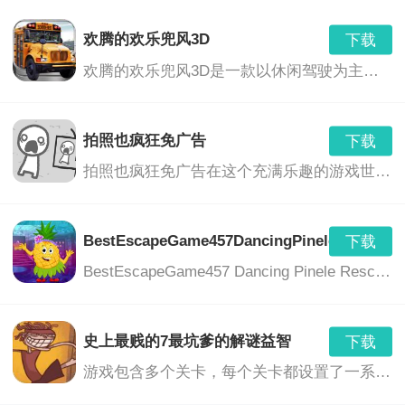
下载
7.10.6.2
0.00 MB
欢腾的欢乐兜风3D
下载
好友组队战斗：游戏支持多人在线合作模式，玩家可以
GunshipIIICombatFlightSimulatorUSNavy
下载
欢腾的欢乐兜风3D是一款以休闲驾驶为主题的游戏，玩家将在美丽的3D环境中驾驶各种车辆，享受驾驶的乐趣，同时与朋友们一起分享欢乐的时光。游戏提供了丰富的车辆选择、多样的场景和任务，让玩家沉浸在刺激、轻松和充满乐趣的游戏世界中。
邀请好友一起组队战斗，共同战胜强大的敌人。
7.10.6.2
0.00 MB
GunsnGloryZombiesPremium
下载
拍照也疯狂免广告
下载
更新日志：
7.10.6.2
0.00 MB
拍照也疯狂免广告在这个充满乐趣的游戏世界中，你将带领你的相机挑战各种奇特的谜题，利用各种道具，以完成挑战并解开更多的隐藏区域。这是一个真正疯狂的拍照冒险旅程，没有任何广告的打扰，只为你带来纯粹的游戏乐趣。
GunshipIIICombatFlightSimulator
v1.0.0 - 游戏上线，包括多个战场地图、多种武器和装
下载
7.10.6.2
0.00 MB
备、简单的任务系统。
BestEscapeGame457DancingPineleRescueG
下载
GunShootingMission
下载
BestEscapeGame457 Dancing Pinele Rescue Game是一款独具特色的休闲解谜冒险游戏。游戏中，玩家将扮演一位勇敢的冒险者，在神秘的森林中展开一场刺激的逃脱冒险。玩家需要运用智慧和勇气，解开各种谜题，拯救被困在跳舞松树中的朋友。
7.10.6.2
0.00 MB
v1.0.1 - 修复了一些已知bug，优化了游戏性能。
v1.0.2 - 增加了新的武器和装备，优化了地图和任务系
史上最贱的7最坑爹的解谜益智
下载
统。
游戏包含多个关卡，每个关卡都设置了一系列谜题和挑战。玩家需要通过思考、观察、操作等方式，解开谜题，完成挑战。游戏中的谜题设计丰富多样，包括图形推理、文字游戏、物理难题等等，充分考验玩家的智慧和反应能力。