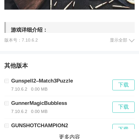
游戏详细介绍：
版本号：7.10.6.2
显示全部
武器系统：玩家可以使用各种二战时期的武器，如步
枪、手枪、机枪等，每种武器都有不同的攻击力和射
其他版本
程。玩家可以根据战况选择合适的武器进行战斗。
Gunspell2–Match3Puzzle
下载
7.10.6.2
0.00 MB
地图设计：游戏中有多个不同的战场地图，每个地图都
有不同的环境和障碍，如森林、城市、山区等。玩家需
GunnerMagicBubbless
下载
7.10.6.2
0.00 MB
要利用地图的特点来制定战斗策略。
GUNSHOTCHAMPION2
下载
角色升级：玩家可以通过消灭敌人、完成任务等方式获
7.10.6.2
0.00 MB
更多内容