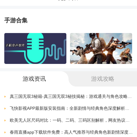
得经验值，升级后可以获得更高的攻击力和生命值。
Gunky
下载
7.10.6.2
0.00 MB
手游合集
合作模式：游戏支持多人在线合作模式，玩家可以邀请
GunshipHelicopterStrikeGunnerBattle3DPro
下载
好友一起组队战斗，共同战胜强大的敌人。
7.10.6.2
0.00 MB
游戏玩法：
GunDoneCORPARADE
下载
7.10.6.2
0.00 MB
移动和射击：玩家可以通过左右移动和滑动屏幕来控制
GunPuzzle
下载
游戏资讯
游戏攻略
角色的移动和射击。
7.10.6.2
0.00 MB
躲避攻击：敌人会使用各种攻击手段，如枪击、炸弹、
GunClub3
真三国无双3秘籍-真三国无双3秘技揭秘：游戏通关与角色攻略全解析
下载
7.10.6.2
0.00 MB
火焰等，玩家需要时刻注意躲避攻击，避免受到伤害。
飞快影视APP最新版安装指南：全新剧情与经典角色深度解析，带你体验极致观影快感
GunshipIII
欧美无人区尺码对比：一码、二码、三码区别解析，网友热议：选择更精准，购物无忧！
下载
完成任务：游戏中会有各种任务，如消灭指定数量的敌
7.10.6.2
0.00 MB
春雨直播app下载软件免费：高人气推荐与经典角色新剧情深度解析指南
人、摧毁指定数量的建筑物等，完成任务可以获得奖励