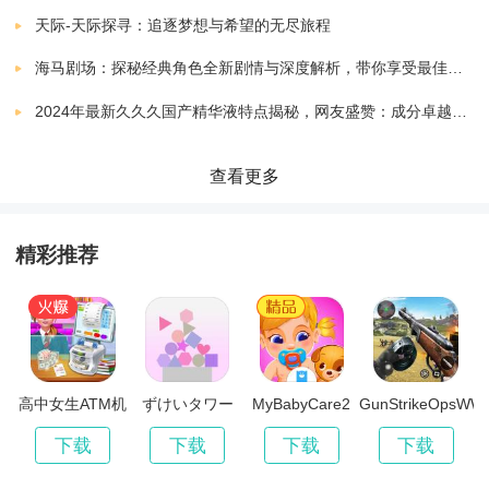
GunmanClive
下载
天际-天际探寻：追逐梦想与希望的无尽旅程
7.10.6.2
0.00 MB
和经验值。
海马剧场：探秘经典角色全新剧情与深度解析，带你享受最佳观剧指南
Gunhouse
下载
2024年最新久久久国产精华液特点揭秘，网友盛赞：成分卓越，效果显著！
7.10.6.2
0.00 MB
游戏特色：
Gun
查看更多
下载
逼真的二战背景：游戏以二战为背景，画面精美，音效
7.10.6.2
0.00 MB
逼真，让玩家仿佛置身于战场之中。
GUNSPIRITS
精彩推荐
下载
7.10.6.2
0.00 MB
多样的武器和装备：游戏中有多种武器和装备可供玩家
Guns of Boom
选择，玩家可以根据战况选择合适的装备进行战斗。
下载
v4.9.3
92.00 MB
丰富的任务和关卡：游戏中有多个不同的关卡和任务，
GunsnGloryPremium
高中女生ATM机
ずけいタワー
MyBabyCare2
GunStrikeOpsWW
下载
辛
7.10.6.2
0.00 MB
每个关卡都有不同的难度和挑战，让玩家在游戏中不断
下载
下载
下载
下载
GunLegends
挑战自己。