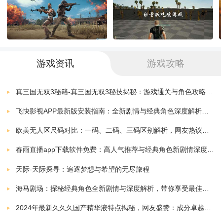
型棋牌玩法，准备了详细的新手教程，快速融入，人人
都能参与其中，游戏门槛比较低。
随时随地的开启竞技的战斗，登录也方便，节假日的比
游戏资讯
游戏攻略
赛都能参与后获奖，体验到当地主的竞技快感，融入到
真三国无双3秘籍-真三国无双3秘技揭秘：游戏通关与角色攻略全解析
更多完美游戏氛围，自由自在。
飞快影视APP最新版安装指南：全新剧情与经典角色深度解析，带你体验极致观影快感
欧美无人区尺码对比：一码、二码、三码区别解析，网友热议：选择更精准，购物无忧！
797棋牌游戏吃鸡游戏特点
春雨直播app下载软件免费：高人气推荐与经典角色新剧情深度解析指南
真正的奥秘还的通过游戏积累经验，独特的个人信息保
天际-天际探寻：追逐梦想与希望的无尽旅程
护系统，游戏颜值很高，打牌结束画面也很酷炫，界面
海马剧场：探秘经典角色全新剧情与深度解析，带你享受最佳观剧指南
清晰且充满魅力。
2024年最新久久久国产精华液特点揭秘，网友盛赞：成分卓越，效果显著！