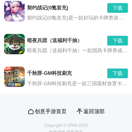
自由且好玩，有着超快的游戏节奏，刺激且紧张，这是
契约战记(0氪首充)
下载
契约战记(0氪首充)是一款好玩的卡牌类游戏，在这款游戏中玩家将感受到最酷炫的游戏画风，每个职业都有他的特殊之处，感受游戏中的剧情，依靠自己的策略为自己赢得战斗的胜利。
比较有人气的棋牌游戏。
797棋牌游戏吃鸡游戏功能
暗夜兵团（送福利千抽）
下载
暗夜兵团（送福利千抽）一款国风卡牌养成类的手游。在这款游戏中玩家将感受到最酷炫的游戏画风，每个职业都有他的特殊之处，感受游戏中的剧情，依靠自己的策略为自己赢得战斗的胜利。喜欢的玩家赶紧来下载吧！
有着流畅的操作过程，简单且快速，高额的返水福利，
开心最重要。癞子斗地主的玩法，轻松且自由，系统为
千秋辞-GM科技刷充
下载
你进行自动的相同段位的玩家。
千秋辞-GM科技刷充是一款三国题材放置卡牌游戏，这款游戏画面精美，里面有超多的角色任玩家自由选择，玩家们可以在这里感受到全新的游戏玩法，打破了传统的操作方式，现在就下载来体验看看吧。
包含多种不同的抽奖活动，实时的写真且精美的游戏画
面，表情图、游戏道具都比较丰富，打牌也有动态的特
创意手游首页
返回顶部
效，就很开心。
Copyright © 2009-2023