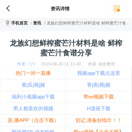
资讯详情
手机首页
资讯
龙族幻想鲜榨蜜芒汁材料是啥 鲜榨蜜芒汁食谱分享
龙族幻想鲜榨蜜芒汁材料是啥 鲜榨
蜜芒汁食谱分享
作者：CY
2019-08-20 11:11:40 来源 :创意整理
热门一对一直播
视频app下载点这里
黄|瓜|视|频
香|蕉|视|频
福利小视频app下载
带se视频下载
男人都喜欢的视频
H漫画下载
直,播APP（点击下载）
切记,准备好纸巾！！