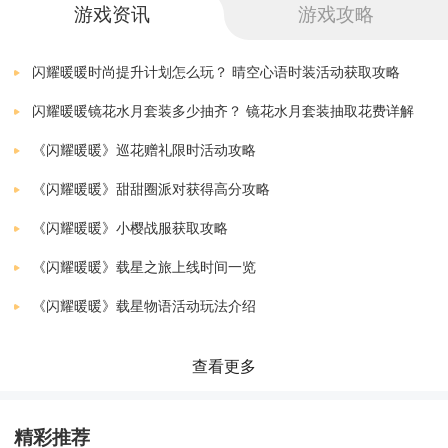
下载
游戏资讯
游戏攻略
2.也有很多的游戏礼包，在里面可以尽情的领取来使
v2.1.1128804
1.68 MB
用，非常的方便；
闪耀暖暖贵族少女的渴望
闪耀暖暖时尚提升计划怎么玩？ 晴空心语时装活动获取攻略
下载
v2.1.1128804
1.68 MB
闪耀暖暖镜花水月套装多少抽齐？ 镜花水月套装抽取花费详解
3.界面非常的新颖，也非常的简单，更好的来体验游戏
闪耀暖暖青春纪行
《闪耀暖暖》巡花赠礼限时活动攻略
下载
助手的服务体验。
v2.1.1094661
1822.76 MB
《闪耀暖暖》甜甜圈派对获得高分攻略
闪耀暖暖破解版
下载
《闪耀暖暖》小樱战服获取攻略
v2.0.1038707
1922.23 MB
《闪耀暖暖》载星之旅上线时间一览
闪耀暖暖魔卡少女樱
下载
《闪耀暖暖》载星物语活动玩法介绍
版本：v1.1.494252
1873.54 MB
闪耀暖暖台服
查看更多
下载
安卓版
1.90 MB
闪耀暖暖
精彩推荐
下载