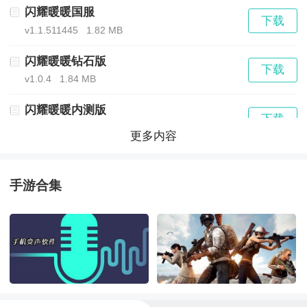
1.提供了全网最全面的资讯攻略，让玩家在平台里面尽
闪耀暖暖国服
下载
v1.1.511445
1.82 MB
情的玩乐；
闪耀暖暖钻石版
下载
2.软件的体积非常的小，能满足用户的正常的使用需要
v1.0.4
1.84 MB
和操作；
闪耀暖暖内测版
下载
v1.1.511445
1.82 MB
更多内容
3.还未玩家打造了专门的交流社区，在里面尽情的吐槽
闪耀暖暖国际版
下载
和交流。
官方正版
1400.42 MB
手游合集
闪耀暖暖官服
下载
闪耀暖暖助手测评：
v2.1.1128804
1.68 MB
闪耀暖暖最新版
1.有任何不会的，都可以在手机上来反馈，收到反馈会
下载
v2.1.1128804
1.68 MB
回馈用户的；
闪耀暖暖三丽鸥联动版