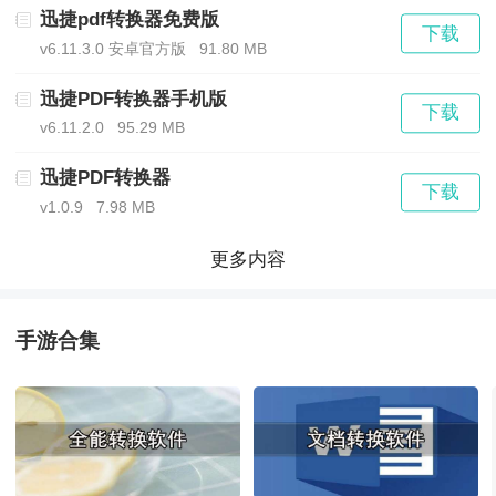
迅捷pdf转换器免费版
下载
3、拍照识别文字
v6.11.3.0 安卓官方版
91.80 MB
迅捷PDF转换器手机版
再也不用敲键盘录入资料啦，只需轻轻一点就可以将图
下载
v6.11.2.0
95.29 MB
片转换成文字;
迅捷PDF转换器
下载
4、语音转换文字
v1.0.9
7.98 MB
更多内容
再也不用拿笔奋笔疾书的记录会议、课程内容啦，轻轻
一点就可实现录音转文字;
手游合集
5、智能文字翻译
迅捷PDF转换器专业地道的英文翻译，翻译正确率高;
6、智能语音翻译