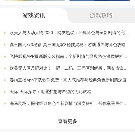
说话就能轻松实现英汉互译，且翻译正确率高;
游戏资讯
游戏攻略
7、WiFi传输文件
欧美人与人动人物2020，网友热议：经典角色与全新剧情的完美结合！
真三国无双3秘籍-真三国无双3秘技揭秘：游戏通关与角色攻略全解析
手机电脑在线传输文档，告别数据线;
飞快影视APP最新版安装指南：全新剧情与经典角色深度解析，带你体验极致观影快感
8、PDF无损压缩
欧美无人区尺码对比：一码、二码、三码区别解析，网友热议：选择更精准，购物无忧！
在线压缩PDF文件大小，为您的设备节省储存空间
春雨直播app下载软件免费：高人气推荐与经典角色新剧情深度解析指南
天际-天际探寻：追逐梦想与希望的无尽旅程
迅捷pdf转换器破解版软件特色
海马剧场：探秘经典角色全新剧情与深度解析，带你享受最佳观剧指南
1、支持多种格式转换
查看更多
支持WORD、PDF、EXCEL等格式任意转换。