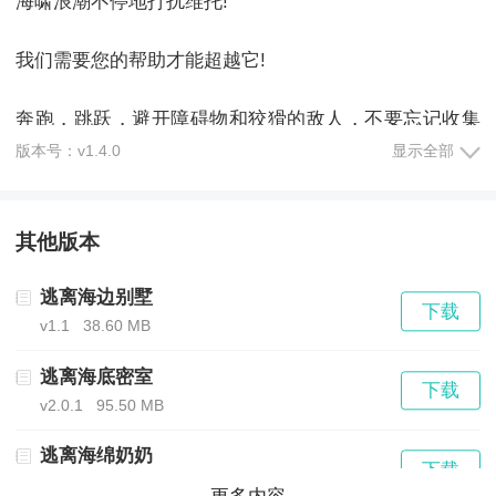
海啸浪潮不停地打扰维托!
我们需要您的帮助才能超越它!
奔跑，跳跃，避开障碍物和狡猾的敌人，不要忘记收集
版本号：v1.4.0
显示全部
维特币。
奔跑，跳跃，避开障碍物和狡猾的敌人，不要忘记收集
其他版本
维特币。加载电源棒以穿过墙壁，然后将不可避免的入
逃离海边别墅
下载
射波推回去。
v1.1
38.60 MB
逃离海底密室
下载
游戏特色
v2.0.1
95.50 MB
逃离海绵奶奶
在遍布障碍和坏蛋的关卡中过关斩将,不断的突破自己的
下载
v3.1
78.21 MB