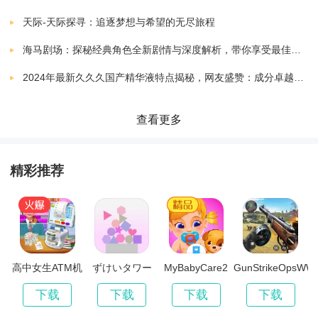
天际-天际探寻：追逐梦想与希望的无尽旅程
对于收集到的所有维特币，您都可以购买史诗般的帽
海马剧场：探秘经典角色全新剧情与深度解析，带你享受最佳观剧指南
子，风筝和升级装备。
2024年最新久久久国产精华液特点揭秘，网友盛赞：成分卓越，效果显著！
万一遇到麻烦，万智牌将帮助您重回正轨。
查看更多
首先练习并打破自己的记录，然后检查其他人的情况。
精彩推荐
你比你的朋友更好吗?您能登上排行榜的顶端吗?
高中女生ATM机
ずけいタワー
MyBabyCare2
GunStrikeOpsWW
辛
下载
下载
下载
下载