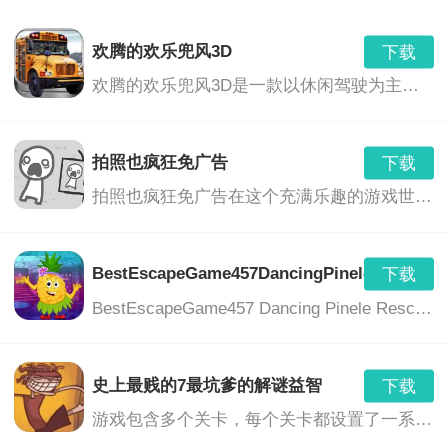
欢腾的欢乐兜风3D
下载
欢腾的欢乐兜风3D是一款以休闲驾驶为主题的游戏，玩家将在美丽的3D环境中驾驶各种车辆，享受驾驶的乐趣，同时与朋友们一起分享欢乐的时光。游戏提供了丰富的车辆选择、多样的场景和任务，让玩家沉浸在刺激、轻松和充满乐趣的游戏世界中。
拍照也疯狂免广告
下载
拍照也疯狂免广告在这个充满乐趣的游戏世界中，你将带领你的相机挑战各种奇特的谜题，利用各种道具，以完成挑战并解开更多的隐藏区域。这是一个真正疯狂的拍照冒险旅程，没有任何广告的打扰，只为你带来纯粹的游戏乐趣。
BestEscapeGame457DancingPineleRescueG
下载
BestEscapeGame457 Dancing Pinele Rescue Game是一款独具特色的休闲解谜冒险游戏。游戏中，玩家将扮演一位勇敢的冒险者，在神秘的森林中展开一场刺激的逃脱冒险。玩家需要运用智慧和勇气，解开各种谜题，拯救被困在跳舞松树中的朋友。
史上最贱的7最坑爹的解谜益智
下载
游戏包含多个关卡，每个关卡都设置了一系列谜题和挑战。玩家需要通过思考、观察、操作等方式，解开谜题，完成挑战。游戏中的谜题设计丰富多样，包括图形推理、文字游戏、物理难题等等，充分考验玩家的智慧和反应能力。