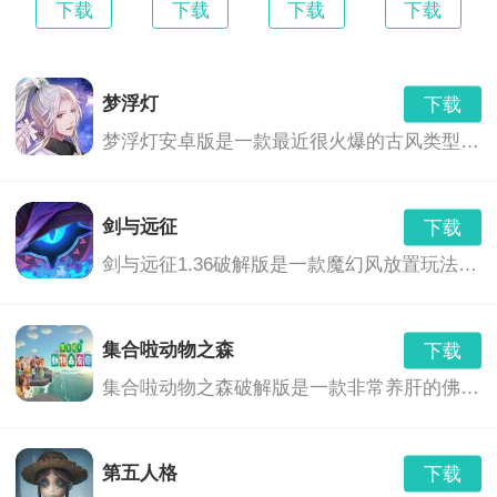
下载
下载
下载
下载
梦浮灯
下载
梦浮灯安卓版是一款最近很火爆的古风类型的恋爱手机游戏。梦浮灯游戏中有着精美的画面和音效，中国风的画风，各具特色的男对象，精彩的CG动画，根据你的选择也会产生不同的结局。
剑与远征
下载
剑与远征1.36破解版是一款魔幻风放置玩法的卡牌养成游戏,玩家们将会继承神灵的意志,前去讨伐黑暗之力,这里拥有着非常奇幻的游...,剑与远征1.36破解版免费下载地址...
集合啦动物之森
下载
集合啦动物之森破解版是一款非常养肝的佛系游戏,不像一般的种田游戏一样需要爆肝刷材料,最主要的玩法还是社交,你可以和好朋友们在...,集合啦动物之森免费下载地址...
第五人格
下载