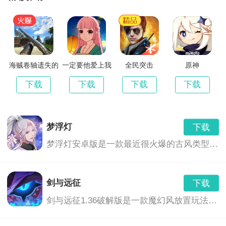
海贼卷轴遗失的
一定要他爱上我
全民突击
原神
世界最新版
3
下载
下载
下载
下载
梦浮灯
下载
梦浮灯安卓版是一款最近很火爆的古风类型的恋爱手机游戏。梦浮灯游戏中有着精美的画面和音效，中国风的画风，各具特色的男对象，精彩的CG动画，根据你的选择也会产生不同的结局。
剑与远征
下载
剑与远征1.36破解版是一款魔幻风放置玩法的卡牌养成游戏,玩家们将会继承神灵的意志,前去讨伐黑暗之力,这里拥有着非常奇幻的游...,剑与远征1.36破解版免费下载地址...