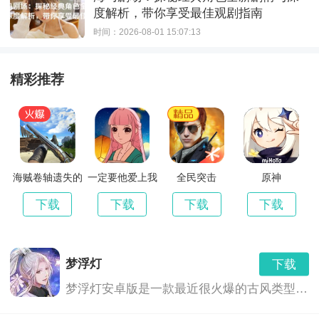
度解析，带你享受最佳观剧指南
时间：2026-08-01 15:07:13
精彩推荐
海贼卷轴遗失的
一定要他爱上我
全民突击
原神
世界最新版
3
下载
下载
下载
下载
梦浮灯
下载
梦浮灯安卓版是一款最近很火爆的古风类型的恋爱手机游戏。梦浮灯游戏中有着精美的画面和音效，中国风的画风，各具特色的男对象，精彩的CG动画，根据你的选择也会产生不同的结局。