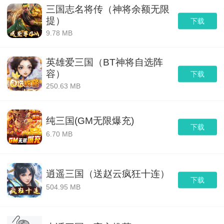
三国志名将传（神将余额无限
提）
下载
9.78 MB
英雄爱三国（BT神将自选阵
容）
下载
250.63 MB
纯三国(GM无限爆充)
下载
6.70 MB
逍遥三国（送赵云疯狂十连）
下载
504.95 MB