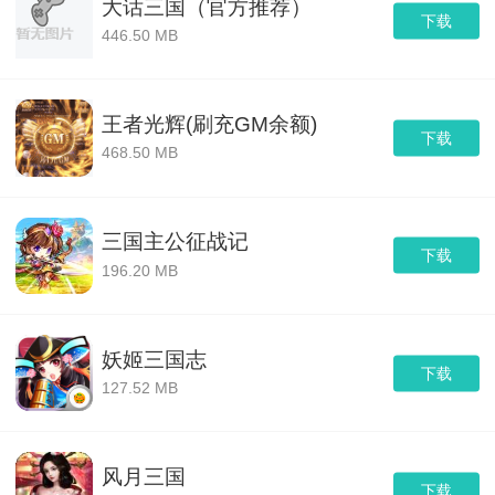
大话三国（官方推荐）
下载
446.50 MB
王者光辉(刷充GM余额)
下载
468.50 MB
三国主公征战记
下载
196.20 MB
妖姬三国志
下载
127.52 MB
风月三国
下载