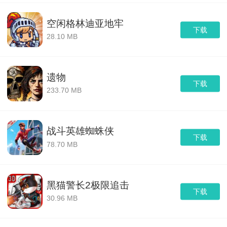
空闲格林迪亚地牢
下载
28.10 MB
遗物
下载
233.70 MB
战斗英雄蜘蛛侠
下载
78.70 MB
黑猫警长2极限追击
下载
30.96 MB