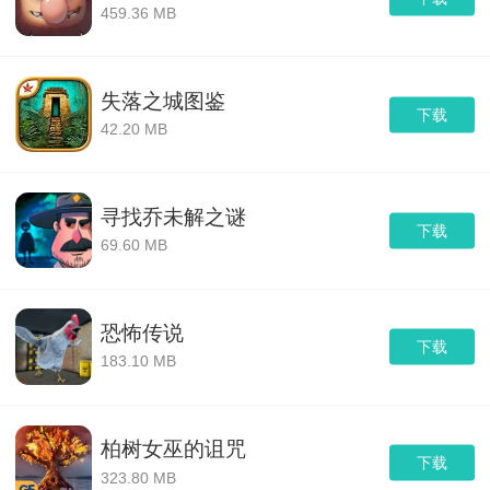
459.36 MB
失落之城图鉴
下载
42.20 MB
寻找乔未解之谜
下载
69.60 MB
恐怖传说
下载
183.10 MB
柏树女巫的诅咒
下载
323.80 MB