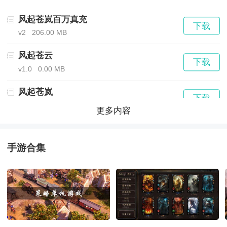
2、精彩纷呈的故事，跌宕起伏的剧情任务，让你置身其
风起苍岚百万真充
下载
v2
206.00 MB
中，无法自拔。
风起苍云
3、三国厮杀畅爽对决，真实的3d战场体验恢宏震撼的万
下载
v1.0
0.00 MB
人城战玩法。
风起苍岚
下载
v1.0.7
714.90 MB
更多内容
戏说明
风起苍岚刀刀切割
下载
v2
196.00 MB
手游合集
1、带领三国武将们自由冲锋，参与更多的完美热血比拼
风起苍岚九游版
情意，完成我们的热血任务挑战。
下载
v1.0.2
245.30 MB
2、带来了一场热血恢弘的竞技天地，面对多方面的势力
风起苍岚（BT-3折全阵容SSR）
下载
v1.0
753.67 MB
发展，开启我们的专属乱世争霸。