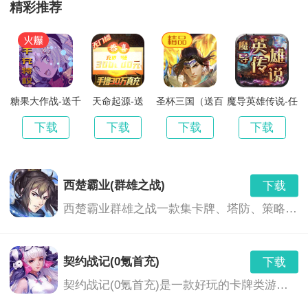
风起苍岚（超凡神蛋破解GM）
精彩推荐
下载
v1.1.1
149.40 MB
风起苍岚（打金无限真充）
下载
v1.1.1
179.39 MB
风起苍岚(直充超爆异火)
糖果大作战-送千
天命起源-送
圣杯三国（送百
魔导英雄传说-任
下载
充特权
GM30万充
抽）
务刷真充
v1.1.1
172.60 MB
下载
下载
下载
下载
风起苍岚（十倍攻速）
下载
v1.1.1
157.69 MB
西楚霸业(群雄之战)
下载
风起苍岚（BT刀刀切割）
下载
西楚霸业群雄之战一款集卡牌、塔防、策略于一体的，可以通过游戏内即时翻译系统与全世界玩家无障碍交流的卡牌手游。一次下载，多重体验，快来与你的朋友并肩作战，与世界各地玩家对战，有兴趣的小伙伴们可以下载哦！
v1.1.1
196.69 MB
风起苍岚（满V科技魂环）-BT
下载
契约战记(0氪首充)
下载
v1.1.1
25.46 MB
契约战记(0氪首充)是一款好玩的卡牌类游戏，在这款游戏中玩家将感受到最酷炫的游戏画风，每个职业都有他的特殊之处，感受游戏中的剧情，依靠自己的策略为自己赢得战斗的胜利。
风起苍岚（刀刀切割）
下载