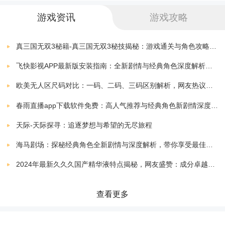
风起苍岚（BT全阵容SSR）
3、体验一场激情的三国风采之旅，还融合了许多精彩的
下载
游戏资讯
游戏攻略
v1.0
753.67 MB
元素玩法，不断提升我们的战斗等级。
风起苍岚（BT-美杜莎吸怪爆充版）
真三国无双3秘籍-真三国无双3秘技揭秘：游戏通关与角色攻略全解析
下载
v1.1.1
245.24 MB
飞快影视APP最新版安装指南：全新剧情与经典角色深度解析，带你体验极致观影快感
风起苍岚(美杜莎吸怪爆充版)
欧美无人区尺码对比：一码、二码、三码区别解析，网友热议：选择更精准，购物无忧！
下载
v1.1.1
242.50 MB
春雨直播app下载软件免费：高人气推荐与经典角色新剧情深度解析指南
风起苍岚（强烈推荐）
下载
天际-天际探寻：追逐梦想与希望的无尽旅程
v1.1.1
693.34 MB
海马剧场：探秘经典角色全新剧情与深度解析，带你享受最佳观剧指南
风起苍岚(神火万充红包版)
下载
2024年最新久久久国产精华液特点揭秘，网友盛赞：成分卓越，效果显著！
v1.1.1
120.60 MB
风起苍岚（百万真充）
查看更多
下载
v1.1.1
200.52 MB