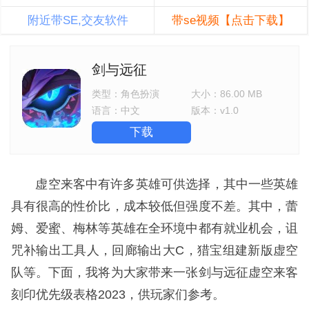
附近带SE,交友软件
带se视频【点击下载】
剑与远征
类型：
角色扮演
大小：
86.00 MB
语言：
中文
版本：
v1.0
下载
虚空来客中有许多英雄可供选择，其中一些英雄
具有很高的性价比，成本较低但强度不差。其中，蕾
姆、爱蜜、梅林等英雄在全环境中都有就业机会，诅
咒补输出工具人，回廊输出大C，猎宝组建新版虚空
队等。下面，我将为大家带来一张剑与远征虚空来客
刻印优先级表格2023，供玩家们参考。