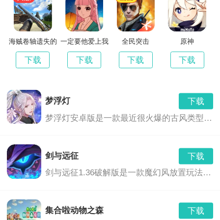
海贼卷轴遗失的
一定要他爱上我
全民突击
原神
世界最新版
3
下载
下载
下载
下载
梦浮灯
下载
梦浮灯安卓版是一款最近很火爆的古风类型的恋爱手机游戏。梦浮灯游戏中有着精美的画面和音效，中国风的画风，各具特色的男对象，精彩的CG动画，根据你的选择也会产生不同的结局。
剑与远征
下载
剑与远征1.36破解版是一款魔幻风放置玩法的卡牌养成游戏,玩家们将会继承神灵的意志,前去讨伐黑暗之力,这里拥有着非常奇幻的游...,剑与远征1.36破解版免费下载地址...
集合啦动物之森
下载