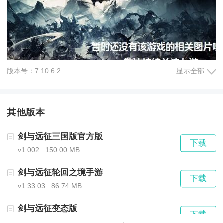
版本号：7.10.6.2
显示全部
其他版本
游戏详细介绍：
剑与远征三国版官方版
下载
玩法：玩家需要带领自己的队伍进行战斗，通过合理的
v1.002
150.00 MB
策略配置和技能搭配，击败对手。游戏中设有多种战斗
剑与远征轮回之境手游
下载
模式，包括PVP对战、副本闯关和世界BOSS挑战等。每
v1.33.03
86.74 MB
个角色都有独特的技能和属性，玩家需要根据不同的关
剑与远征变态版
下载
v1.29.08
503.24 MB