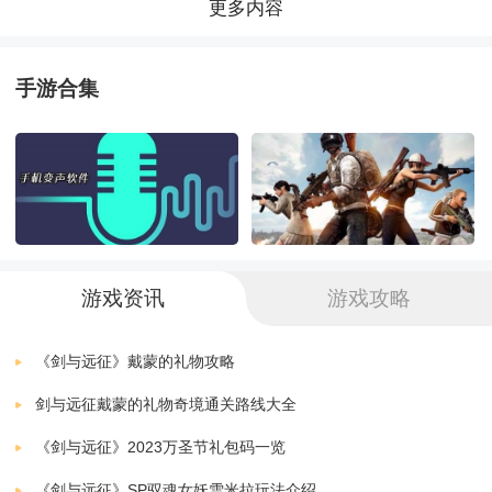
卡和敌人进行合理的搭配。此外，游戏还设有丰富的养
更多内容
剑与远征AFK
成系统，玩家可以通过升级、升星和进化等方式提升角
下载
版本：v1.41.02
92.31 MB
手游合集
色的实力。
剑与远征
下载
画面与音效：游戏画面精美，角色设计独特，场景丰富
v1.0
86.00 MB
多样。音效方面，游戏配乐动感十足，战斗音效逼真震
剑与远征三月最新兑换码
下载
v1.33.03
86.74 MB
撼。
剑与远征破解版
下载
游戏资讯
游戏攻略
社交互动：玩家可以加入公会，与其他玩家一起合作挑
v1.29.08
86.70 MB
战高难度的副本。此外，游戏还设有交易系统和宠物系
《剑与远征》戴蒙的礼物攻略
统，增加了游戏的趣味性和互动性。
剑与远征戴蒙的礼物奇境通关路线大全
《剑与远征》2023万圣节礼包码一览
游戏特色：
《剑与远征》SP驭魂女妖雪米拉玩法介绍