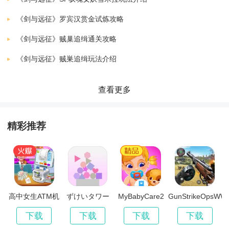
《剑与远征》罗宾汉赏金试炼攻略
丰富的角色和养成系统，让玩家可以自由搭配不同的英
《剑与远征》贼巢追缉通关攻略
雄和角色阵容。
《剑与远征》贼巣追缉玩法介绍
多样化的战斗模式和副本挑战，让玩家可以不断探索未
知的领域，挑战强大的敌人。
查看更多
轻松愉快的游戏氛围，适合所有年龄段的玩家。
精彩推荐
精美的画面和动感的音效，为玩家带来极致的游戏体
验。
高中女生ATM机
ずけいタワー
MyBabyCare2
GunStrikeOpsWW
更新日志：
辛
下载
下载
下载
下载