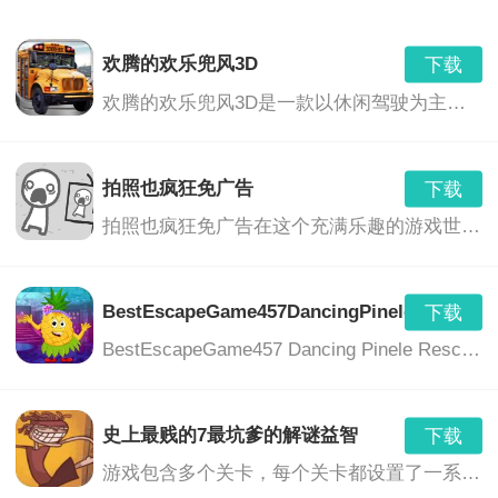
新增了多个英雄和角色，丰富了游戏内容。
优化了战斗系统和养成系统，提高了游戏的可玩性。
欢腾的欢乐兜风3D
下载
欢腾的欢乐兜风3D是一款以休闲驾驶为主题的游戏，玩家将在美丽的3D环境中驾驶各种车辆，享受驾驶的乐趣，同时与朋友们一起分享欢乐的时光。游戏提供了丰富的车辆选择、多样的场景和任务，让玩家沉浸在刺激、轻松和充满乐趣的游戏世界中。
修复了已知的bug，提高了游戏的稳定性。
增加了新的场景和任务，为玩家提供了更多的挑战和乐
拍照也疯狂免广告
下载
拍照也疯狂免广告在这个充满乐趣的游戏世界中，你将带领你的相机挑战各种奇特的谜题，利用各种道具，以完成挑战并解开更多的隐藏区域。这是一个真正疯狂的拍照冒险旅程，没有任何广告的打扰，只为你带来纯粹的游戏乐趣。
趣。
即将推出新的玩法和活动，为玩家带来更多的惊喜和福
BestEscapeGame457DancingPineleRescueG
下载
利。
BestEscapeGame457 Dancing Pinele Rescue Game是一款独具特色的休闲解谜冒险游戏。游戏中，玩家将扮演一位勇敢的冒险者，在神秘的森林中展开一场刺激的逃脱冒险。玩家需要运用智慧和勇气，解开各种谜题，拯救被困在跳舞松树中的朋友。
史上最贱的7最坑爹的解谜益智
下载
游戏包含多个关卡，每个关卡都设置了一系列谜题和挑战。玩家需要通过思考、观察、操作等方式，解开谜题，完成挑战。游戏中的谜题设计丰富多样，包括图形推理、文字游戏、物理难题等等，充分考验玩家的智慧和反应能力。