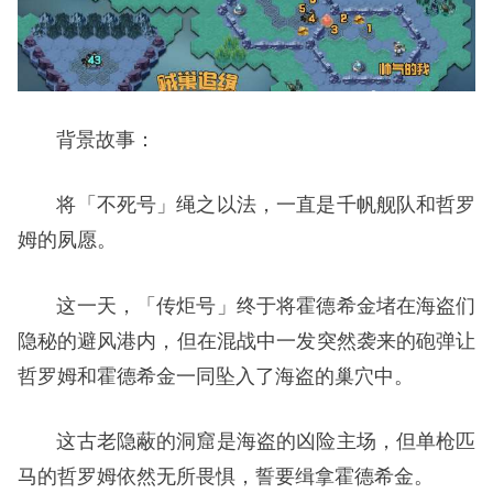
背景故事：
将「不死号」绳之以法，一直是千帆舰队和哲罗
姆的夙愿。
这一天，「传炬号」终于将霍德希金堵在海盗们
隐秘的避风港内，但在混战中一发突然袭来的砲弹让
哲罗姆和霍德希金一同坠入了海盗的巢穴中。
这古老隐蔽的洞窟是海盗的凶险主场，但单枪匹
马的哲罗姆依然无所畏惧，誓要缉拿霍德希金。