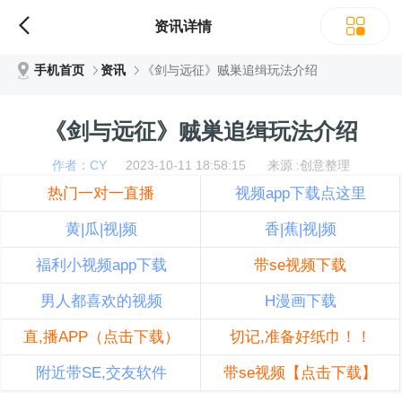
资讯详情
手机首页
资讯
《剑与远征》贼巣追缉玩法介绍
《剑与远征》贼巣追缉玩法介绍
作者：CY
2023-10-11 18:58:15 来源 :创意整理
热门一对一直播
视频app下载点这里
黄|瓜|视|频
香|蕉|视|频
福利小视频app下载
带se视频下载
男人都喜欢的视频
H漫画下载
直,播APP（点击下载）
切记,准备好纸巾！！
附近带SE,交友软件
带se视频【点击下载】