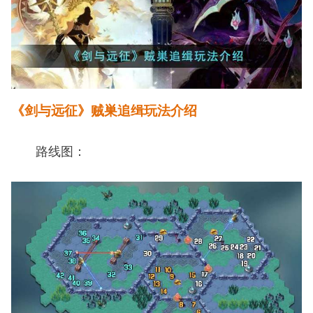
《剑与远征》贼巣追缉玩法介绍
路线图：