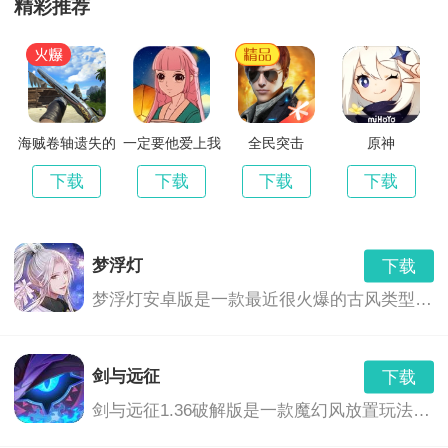
精彩推荐
海贼卷轴遗失的
一定要他爱上我
全民突击
原神
世界最新版
3
下载
下载
下载
下载
梦浮灯
下载
梦浮灯安卓版是一款最近很火爆的古风类型的恋爱手机游戏。梦浮灯游戏中有着精美的画面和音效，中国风的画风，各具特色的男对象，精彩的CG动画，根据你的选择也会产生不同的结局。
剑与远征
下载
剑与远征1.36破解版是一款魔幻风放置玩法的卡牌养成游戏,玩家们将会继承神灵的意志,前去讨伐黑暗之力,这里拥有着非常奇幻的游...,剑与远征1.36破解版免费下载地址...