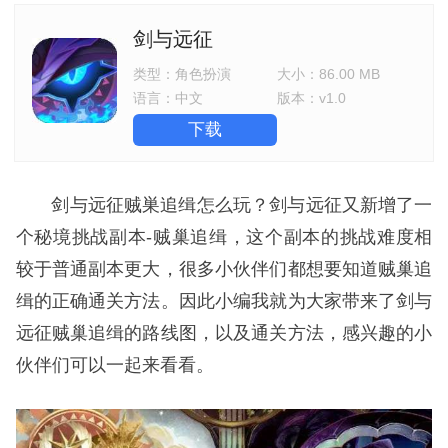
剑与远征
类型：
角色扮演
大小：
86.00 MB
语言：
中文
版本：
v1.0
下载
剑与远征贼巣追缉怎么玩？剑与远征又新增了一
个秘境挑战副本-贼巢追缉，这个副本的挑战难度相
较于普通副本更大，很多小伙伴们都想要知道贼巢追
缉的正确通关方法。因此小编我就为大家带来了剑与
远征贼巢追缉的路线图，以及通关方法，感兴趣的小
伙伴们可以一起来看看。