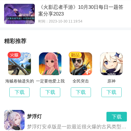
《火影忍者手游》10月30日每日一题答
案分享2023
时间：2023-10-30 11:19:54
精彩推荐
海贼卷轴遗失的
一定要他爱上我
全民突击
原神
世界最新版
3
下载
下载
下载
下载
梦浮灯
下载
梦浮灯安卓版是一款最近很火爆的古风类型的恋爱手机游戏。梦浮灯游戏中有着精美的画面和音效，中国风的画风，各具特色的男对象，精彩的CG动画，根据你的选择也会产生不同的结局。