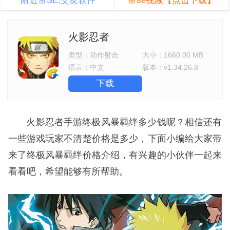
附近带SE,交友软件
带se视频【点击下载】
火影忍者
类型：
动作射击
大小：
1660.00 MB
语言：
中文
版本：
v1.34.26.8
下载
火影忍者手游终极风暴羁绊多少钱呢？相信还有
一些游戏玩家不清楚价格是多少，下面小编给大家带
来了终极风暴羁绊价格介绍，有兴趣的小伙伴一起来
看看吧，希望能够有所帮助。