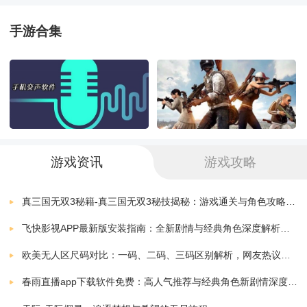
火影忍者意志果盘版
下载
v1.0.5 安卓版
217.50 MB
手游合集
游戏详细介绍：
火影忍者疾风传手游腾讯版
下载
v1.38.20.6 安卓版
1.70 MB
1. 角色选择：玩家可以选择火影世界中的各种角色，如
火影忍者抽卡模拟器手机版
下载
v1.8
0.59 MB
漩涡鸣人、宇智波佐助、春野樱等，每个角色都有独特
的技能和战斗风格。
火影忍者疾风传究极冲击中文版
下载
游戏资讯
游戏攻略
v1.0.0
697.28 MB
2. 战斗系统：游戏采用经典的2D格斗系统，玩家可以使
火影忍者究极风暴4手机版
真三国无双3秘籍-真三国无双3秘技揭秘：游戏通关与角色攻略全解析
下载
用角色的各种招式进行战斗，如连击、投技、特殊技能
v1.0.0.1
407.06 MB
飞快影视APP最新版安装指南：全新剧情与经典角色深度解析，带你体验极致观影快感
等。同时，玩家还可以使用各种道具和忍术来增强战斗
火影忍者BNO
欧美无人区尺码对比：一码、二码、三码区别解析，网友热议：选择更精准，购物无忧！
下载
v1.3.0
451.36 MB
能力。
春雨直播app下载软件免费：高人气推荐与经典角色新剧情深度解析指南
火影忍者究极风暴4联机版