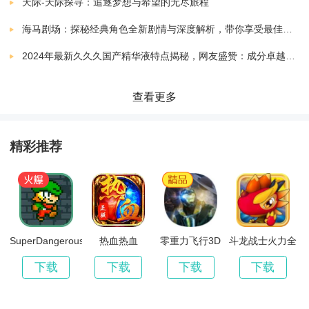
3. 场景和敌人：游戏中有各种不同的场景和敌人，如森
下载
天际-天际探寻：追逐梦想与希望的无尽旅程
v1.0.0.1
407.06 MB
林、沙漠、城镇、水域等。敌人有各种不同的战斗类
海马剧场：探秘经典角色全新剧情与深度解析，带你享受最佳观剧指南
火影忍者究极冲击内置菜单
下载
2024年最新久久久国产精华液特点揭秘，网友盛赞：成分卓越，效果显著！
型，包括近战、远程、特殊能力等，需要玩家灵活应
v2020.12.23.15
688.16 MB
对。
火影忍者究极风暴4汉化版
查看更多
下载
v1.0.0.1
407.06 MB
4. 升级系统和技能树：玩家可以通过战斗获得经验值，
火影忍者过马路
精彩推荐
下载
升级后可以获得新的技能和更强大的能力。每个角色都
v1.1
81.52 MB
有自己的技能树，玩家可以根据自己的喜好和战斗风格
火影忍者抽卡模拟器2024
下载
进行培养。
v1.8
0.59 MB
火影忍者猩红风暴国际服
SuperDangerousDungeons
热血热血
零重力飞行3D
斗龙战士火力全
下载
开
游戏玩法介绍：
v1.1.001
1253.37 MB
下载
下载
下载
下载
火影忍者忍术全开正版
1. 自由战斗：玩家可以在游戏中自由探索，与各种敌人
下载
v2021.03.08.10
8.43 MB