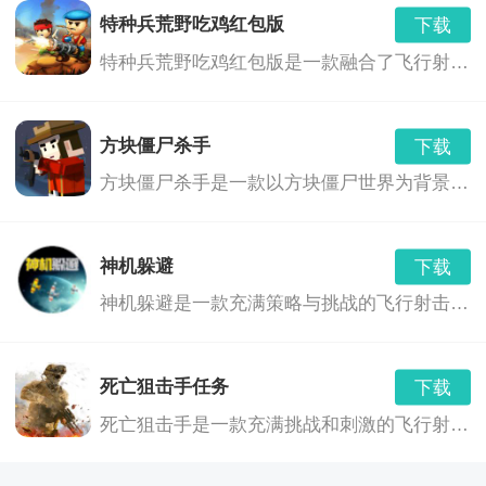
特种兵荒野吃鸡红包版
下载
进行战斗。每个关卡都有不同的敌人类型和难度，需要
火影忍者过马路最新版
下载
特种兵荒野吃鸡红包版是一款融合了飞行射击、角色扮演和射击冒险等多种玩法的游戏。玩家将扮演一名特种兵，在荒野中展开一场刺激的生存之战。游戏中，玩家需要利用各种武器和技能，与敌人展开激烈的战斗，同时还要面对各种危险和挑战，如巨型boss、恶劣天气等。此外，游戏中还融入了红包奖励机制，玩家可以通过完成任务或击败敌人获得红包奖励，与其他玩家进行互动交流。
玩家灵活运用角色的技能和道具来战胜敌人。
v1.1
81.52 MB
火影忍者亿忍集结
2. 连击系统：玩家可以通过连续攻击敌人，形成连击，
下载
方块僵尸杀手
下载
0.5.1
1770.00 MB
获得更高的分数和奖励。连击系统简单易学，但需要玩
方块僵尸杀手是一款以方块僵尸世界为背景的飞行射击游戏。在这个世界里，你需要面对不断涌现的僵尸，使用各种武器和道具，来保卫你的家园，寻找生存之路。
火影忍者乱斗
下载
家有很好的操作技巧和策略。
v1.3
44.20 MB
神机躲避
下载
3. 任务和挑战：游戏中有各种任务和挑战，完成这些任
火影忍者血继限界
下载
神机躲避是一款充满策略与挑战的飞行射击游戏。玩家将扮演一位拥有神奇躲避技巧的英雄，在无尽的敌人与障碍中展开刺激的冒险。游戏以精美的画面、丰富的关卡和独特的角色设定，为玩家带来一场紧张刺激的射击体验。
v1.0.1
269.90 MB
务和挑战可以获得额外的奖励和经验值。这些任务和挑
战具有不同的难度和挑战性，需要玩家灵活运用角色技
死亡狙击手任务
下载
能和策略。
死亡狙击手是一款充满挑战和刺激的飞行射击游戏。玩家将扮演一名精英狙击手，在荒芜的星球上展开一场场惊心动魄的战斗。通过灵活操作狙击手，躲避敌人的攻击，同时利用各种武器和道具消灭敌人，完成各种任务。游戏画面精美，音效震撼，玩法丰富，是一款不可多得的射击游戏佳作。
游戏特色：