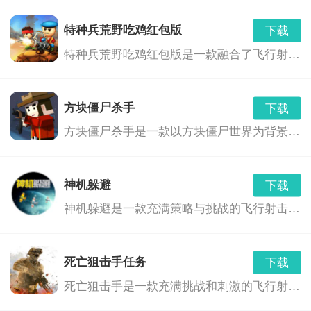
下载
v1.1.001
1253.37 MB
丰富的角色和技能：游戏中有许多不同的角色和技能，
特种兵荒野吃鸡红包版
下载
火影忍者过马路最新版
下载
每个角色都有自己独特的技能和忍术，让玩家在游戏中
特种兵荒野吃鸡红包版是一款融合了飞行射击、角色扮演和射击冒险等多种玩法的游戏。玩家将扮演一名特种兵，在荒野中展开一场刺激的生存之战。游戏中，玩家需要利用各种武器和技能，与敌人展开激烈的战斗，同时还要面对各种危险和挑战，如巨型boss、恶劣天气等。此外，游戏中还融入了红包奖励机制，玩家可以通过完成任务或击败敌人获得红包奖励，与其他玩家进行互动交流。
v1.1
81.52 MB
感受到不同的刺激和挑战。
火影忍者亿忍集结
下载
方块僵尸杀手
下载
0.5.1
1770.00 MB
精美的画面和音效：游戏采用了高质量的图像和音效，
方块僵尸杀手是一款以方块僵尸世界为背景的飞行射击游戏。在这个世界里，你需要面对不断涌现的僵尸，使用各种武器和道具，来保卫你的家园，寻找生存之路。
火影忍者乱斗
让玩家在游戏中感受到身临其境的感觉。
下载
v1.3
44.20 MB
多种玩法：除了传统的战斗玩法外，游戏还加入了任
神机躲避
下载
火影忍者血继限界
下载
神机躲避是一款充满策略与挑战的飞行射击游戏。玩家将扮演一位拥有神奇躲避技巧的英雄，在无尽的敌人与障碍中展开刺激的冒险。游戏以精美的画面、丰富的关卡和独特的角色设定，为玩家带来一场紧张刺激的射击体验。
v1.0.1
269.90 MB
务、探险、竞技等多种玩法，让玩家在游戏中体验到不
同的刺激和挑战。
死亡狙击手任务
下载
持续更新：游戏会不断更新内容和玩法，为玩家带来新
死亡狙击手是一款充满挑战和刺激的飞行射击游戏。玩家将扮演一名精英狙击手，在荒芜的星球上展开一场场惊心动魄的战斗。通过灵活操作狙击手，躲避敌人的攻击，同时利用各种武器和道具消灭敌人，完成各种任务。游戏画面精美，音效震撼，玩法丰富，是一款不可多得的射击游戏佳作。
的刺激和挑战。