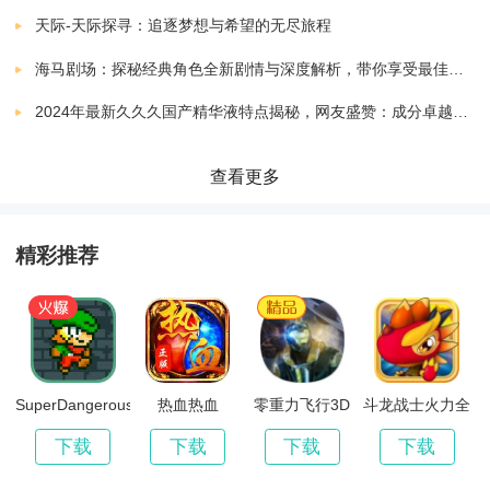
进行反击。同时，游戏还加入了连击、技能组合等玩
火影忍者BNO
下载
天际-天际探寻：追逐梦想与希望的无尽旅程
v1.3.0
451.36 MB
法，让战斗更加刺激和有趣。
海马剧场：探秘经典角色全新剧情与深度解析，带你享受最佳观剧指南
火影忍者究极风暴4联机版
下载
升级与进化：玩家可以通过击败敌人、完成任务和参与
2024年最新久久久国产精华液特点揭秘，网友盛赞：成分卓越，效果显著！
v1.0.0.1
407.06 MB
活动等方式获得经验值和金币奖励，用来提升角色的等
火影忍者究极冲击内置菜单
查看更多
下载
级和技能。随着角色的升级，玩家可以解锁更强大的忍
v2020.12.23.15
688.16 MB
术和装备，让角色变得更加强大。
火影忍者究极风暴4汉化版
精彩推荐
下载
v1.0.0.1
407.06 MB
场景与敌人：游戏中有各种各样的场景和敌人，每个场
火影忍者过马路
下载
景和敌人都具有独特的挑战和难度。玩家需要灵活运用
v1.1
81.52 MB
自己的技能和策略，才能战胜敌人。
火影忍者抽卡模拟器2024
SuperDangerousDungeons
热血热血
零重力飞行3D
斗龙战士火力全
下载
开
v1.8
0.59 MB
下载
下载
下载
下载
游戏特色：
火影忍者猩红风暴国际服