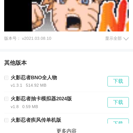
版本号： v2021.03.08.10
显示全部
其他版本
火影忍者BNO全人物
下载
v1.3.1
514.92 MB
火影忍者抽卡模拟器2024版
下载
v1.8
0.59 MB
火影忍者疾风传单机版
下载
v1.1.1
0.00 MB
更多内容