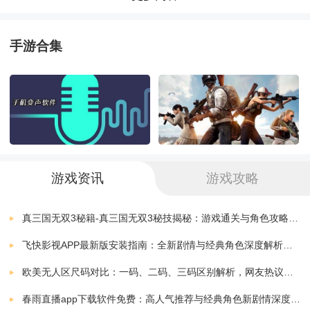
火影忍者手游助手手机版
下载
v2.3.0 安卓版
6.80 MB
手游合集
火影忍者意志果盘版
下载
v1.0.5 安卓版
217.50 MB
游戏详细介绍：
火影忍者疾风传手游腾讯版
下载
角色与技能：游戏中有许多不同的角色可供选择，每个
v1.38.20.6 安卓版
1.70 MB
角色都有自己独特的技能和忍术。玩家需要通过不断地
火影忍者抽卡模拟器手机版
下载
游戏资讯
游戏攻略
v1.8
0.59 MB
战斗和修炼，掌握各种技能和忍术，以应对各种不同的
挑战。
火影忍者疾风传究极冲击中文版
真三国无双3秘籍-真三国无双3秘技揭秘：游戏通关与角色攻略全解析
下载
v1.0.0
697.28 MB
飞快影视APP最新版安装指南：全新剧情与经典角色深度解析，带你体验极致观影快感
战斗系统：游戏采用了经典的战斗系统，玩家需要通过
火影忍者究极风暴4手机版
欧美无人区尺码对比：一码、二码、三码区别解析，网友热议：选择更精准，购物无忧！
下载
快速反应和精确的操作，躲避敌人的攻击，同时对敌人
v1.0.0.1
407.06 MB
春雨直播app下载软件免费：高人气推荐与经典角色新剧情深度解析指南