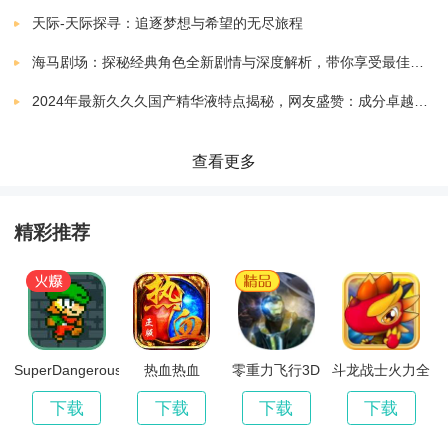
火影忍者BNO
下载
天际-天际探寻：追逐梦想与希望的无尽旅程
敌人。
v1.3.0
451.36 MB
海马剧场：探秘经典角色全新剧情与深度解析，带你享受最佳观剧指南
火影忍者究极冲击内置菜单
下载
2024年最新久久久国产精华液特点揭秘，网友盛赞：成分卓越，效果显著！
游戏特色：
v2020.12.23.15
688.16 MB
火影忍者究极风暴4汉化版
查看更多
丰富的角色和装备系统，让玩家可以自由选择适合自己
下载
v1.0.0.1
407.06 MB
的角色和装备。
火影忍者过马路
精彩推荐
下载
v1.1
81.52 MB
精美的画面和震撼的音效，为玩家带来沉浸式的游戏体
火影忍者抽卡模拟器2024
验。
下载
v1.8
0.59 MB
支持联机合作闯关，玩家可以与好友一起组队挑战更高
火影忍者猩红风暴国际服
SuperDangerousDungeons
热血热血
零重力飞行3D
斗龙战士火力全
下载
开
难度的关卡。
v1.1.001
1253.37 MB
下载
下载
下载
下载
火影忍者忍术全开正版
丰富的任务和关卡设计，让玩家可以不断挑战自己的极