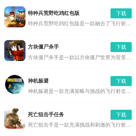
下载
v2021.03.08.10
8.43 MB
限。
特种兵荒野吃鸡红包版
下载
火影忍者过马路最新版
下载
特种兵荒野吃鸡红包版是一款融合了飞行射击、角色扮演和射击冒险等多种玩法的游戏。玩家将扮演一名特种兵，在荒野中展开一场刺激的生存之战。游戏中，玩家需要利用各种武器和技能，与敌人展开激烈的战斗，同时还要面对各种危险和挑战，如巨型boss、恶劣天气等。此外，游戏中还融入了红包奖励机制，玩家可以通过完成任务或击败敌人获得红包奖励，与其他玩家进行互动交流。
v1.1
81.52 MB
更新日志：
火影忍者亿忍集结
下载
方块僵尸杀手
下载
0.5.1
1770.00 MB
新增多个备受期待的角色和场景；
方块僵尸杀手是一款以方块僵尸世界为背景的飞行射击游戏。在这个世界里，你需要面对不断涌现的僵尸，使用各种武器和道具，来保卫你的家园，寻找生存之路。
火影忍者乱斗
下载
修复了一些已知的游戏bug；
v1.3
44.20 MB
神机躲避
下载
对游戏的性能和流畅度进行了优化；
火影忍者血继限界
下载
神机躲避是一款充满策略与挑战的飞行射击游戏。玩家将扮演一位拥有神奇躲避技巧的英雄，在无尽的敌人与障碍中展开刺激的冒险。游戏以精美的画面、丰富的关卡和独特的角色设定，为玩家带来一场紧张刺激的射击体验。
v1.0.1
269.90 MB
增加了新的任务和挑战，提升了游戏的可玩性；
死亡狙击手任务
下载
对联机功能进行了优化，提高了联机游戏的稳定性和流
死亡狙击手是一款充满挑战和刺激的飞行射击游戏。玩家将扮演一名精英狙击手，在荒芜的星球上展开一场场惊心动魄的战斗。通过灵活操作狙击手，躲避敌人的攻击，同时利用各种武器和道具消灭敌人，完成各种任务。游戏画面精美，音效震撼，玩法丰富，是一款不可多得的射击游戏佳作。
畅度。