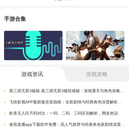
火影忍者手游助手手机版
夺胜利。
下载
v2.3.0 安卓版
6.80 MB
手游合集
角色：游戏中有大量的火影角色可供选择，每个角色都
火影忍者意志果盘版
下载
v1.0.5 安卓版
217.50 MB
有自己独特的技能和战斗风格。玩家可以根据自己的喜
好和能力选择合适的角色进行游戏。
火影忍者疾风传手游腾讯版
下载
v1.38.20.6 安卓版
1.70 MB
装备和升级：玩家可以通过战斗获得经验值和奖励，来
火影忍者抽卡模拟器手机版
下载
游戏资讯
游戏攻略
提升角色的等级和装备。升级后，角色的攻击力和技能
v1.8
0.59 MB
效果会得到提升，让玩家在战斗中更加得心应手。
火影忍者疾风传究极冲击中文版
真三国无双3秘籍-真三国无双3秘技揭秘：游戏通关与角色攻略全解析
下载
v1.0.0
697.28 MB
飞快影视APP最新版安装指南：全新剧情与经典角色深度解析，带你体验极致观影快感
合作闯关：游戏支持联机合作闯关，玩家可以与好友一
火影忍者究极风暴4手机版
欧美无人区尺码对比：一码、二码、三码区别解析，网友热议：选择更精准，购物无忧！
起组队挑战更强大的敌人，共同分享胜利的喜悦。在合
下载
v1.0.0.1
407.06 MB
春雨直播app下载软件免费：高人气推荐与经典角色新剧情深度解析指南
作闯关中，玩家需要相互配合，利用各自的优势来战胜