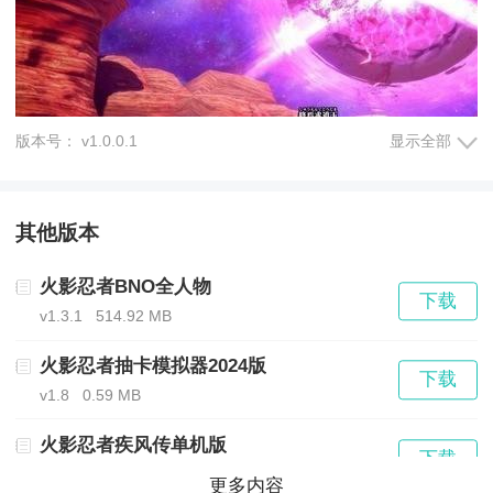
版本号： v1.0.0.1
显示全部
其他版本
游戏详细介绍：
火影忍者BNO全人物
下载
玩法：玩家可以选择扮演不同的火影角色，通过操控角
v1.3.1
514.92 MB
色的移动、攻击、技能释放等操作，与敌人进行战斗。
火影忍者抽卡模拟器2024版
下载
游戏中有多种关卡和任务，每个关卡都有不同的难度和
v1.8
0.59 MB
挑战，需要玩家灵活运用角色技能和战术来战胜敌人。
火影忍者疾风传单机版
下载
v1.1.1
0.00 MB
更多内容
玩家还可以与全球的玩家进行联机对战，共同闯关，争