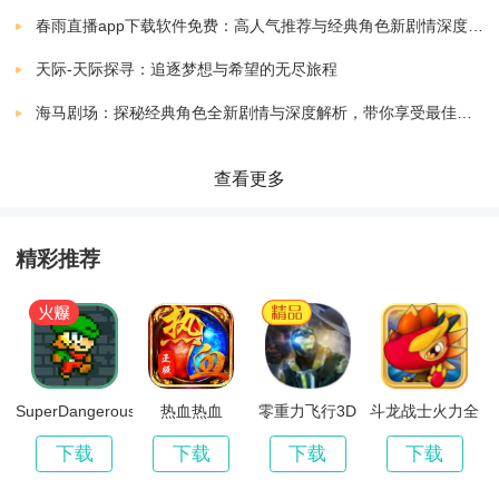
2.游乐场系列，为玩家带来了丰富的游戏体验，尽情享
人类游乐园无广告中文版
下载
春雨直播app下载软件免费：高人气推荐与经典角色新剧情深度解析指南
v1.0.2
19.75 MB
受游戏带来的乐趣和刺激。
天际-天际探寻：追逐梦想与希望的无尽旅程
人类游乐场模拟器中文版
下载
海马剧场：探秘经典角色全新剧情与深度解析，带你享受最佳观剧指南
v1.0.3
26.89 MB
人类游乐场爆破
查看更多
下载
v0.5
27.33 MB
人类游乐场2
精彩推荐
下载
v1.0
100.00 MB
人类游乐场
下载
人类游乐场2官方版
9.47 MB
人类游乐场我的世界
SuperDangerousDungeons
热血热血
零重力飞行3D
斗龙战士火力全
下载
开
v1.0.1
110.00 MB
下载
下载
下载
下载