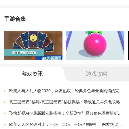
人类游乐场中文版
下载
来选择适合自己的角色和模式。
v10.4
237.61 MB
手游合集
3、激发玩家的探索欲望，通过探索未知领域和解决谜题
人类游乐场手机版
下载
v10.4
237.61 MB
来获得更多的游戏收获和成就感。
人类游乐场装备模组
下载
4、多样的任务设置，追求自己的游戏目标，完成各种有
v10.4
237.61 MB
趣的任务和挑战。
人类游乐场激光剑模组
下载
游戏资讯
游戏攻略
v10.4
237.61 MB
《人类游乐场模组完整》小编简评：
人类游乐场正版自带模组
欧美人与人动人物2020，网友热议：经典角色与全新剧情的完美结合！
下载
v6.1
59.78 MB
真三国无双3秘籍-真三国无双3秘技揭秘：游戏通关与角色攻略全解析
1.挑战性的游戏设计，面对各种困难和难题，提升自己
人类游乐场7723汉化模组
飞快影视APP最新版安装指南：全新剧情与经典角色深度解析，带你体验极致观影快感
下载
的反应能力和决策能力。
v6.1
59.78 MB
欧美无人区尺码对比：一码、二码、三码区别解析，网友热议：选择更精准，购物无忧！