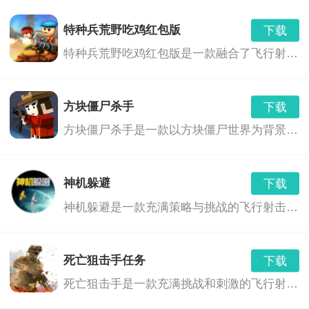
特种兵荒野吃鸡红包版
下载
特种兵荒野吃鸡红包版是一款融合了飞行射击、角色扮演和射击冒险等多种玩法的游戏。玩家将扮演一名特种兵，在荒野中展开一场刺激的生存之战。游戏中，玩家需要利用各种武器和技能，与敌人展开激烈的战斗，同时还要面对各种危险和挑战，如巨型boss、恶劣天气等。此外，游戏中还融入了红包奖励机制，玩家可以通过完成任务或击败敌人获得红包奖励，与其他玩家进行互动交流。
方块僵尸杀手
下载
方块僵尸杀手是一款以方块僵尸世界为背景的飞行射击游戏。在这个世界里，你需要面对不断涌现的僵尸，使用各种武器和道具，来保卫你的家园，寻找生存之路。
神机躲避
下载
神机躲避是一款充满策略与挑战的飞行射击游戏。玩家将扮演一位拥有神奇躲避技巧的英雄，在无尽的敌人与障碍中展开刺激的冒险。游戏以精美的画面、丰富的关卡和独特的角色设定，为玩家带来一场紧张刺激的射击体验。
死亡狙击手任务
下载
死亡狙击手是一款充满挑战和刺激的飞行射击游戏。玩家将扮演一名精英狙击手，在荒芜的星球上展开一场场惊心动魄的战斗。通过灵活操作狙击手，躲避敌人的攻击，同时利用各种武器和道具消灭敌人，完成各种任务。游戏画面精美，音效震撼，玩法丰富，是一款不可多得的射击游戏佳作。