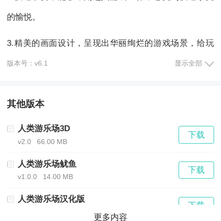
的愉悦。
3.精美的画面设计，呈现出华丽绚烂的游戏场景，给玩
家带来沉浸式的视觉享受。
版本号：v6.1
显示全部
4.自由玩法让玩家能够随心所欲地探索游戏世界，体验
其他版本
无限的自由与乐趣。
人类游乐场3D
下载
v2.0
66.00 MB
《人类游乐场模组完整》游戏体验：
人类游乐场鱿鱼
下载
1、丰富的游戏内容和挑战，家可以持久地享受游戏，尽
v1.0.0
14.00 MB
情挑战自己的技巧和智力。
人类游乐场汉化版
下载
v1.0.2
83.03 MB
更多内容
2、多样的角色选择和模式，根据自己的喜好和游戏风格