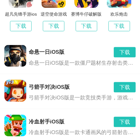
超凡先锋手游ios
逆空使命游戏
赛博牛仔破解版
欢乐炮击
版
下载
下载
下载
下载
命悬一日iOS版
下载
命悬一日iOS版是一款僵尸题材生存射击类手游，游戏采用精细的画面为玩家构建了全新的末日僵尸世界，命悬一日iOS版中，玩家将扮演末日中的幸存者，你将拿起武器与僵尸展开激烈对决，还有多样PVP玩法等
弓箭手对决iOS版
下载
弓箭手对决iOS版是一款竞技类手游，游戏采用精美的低多边形画风为玩家打造了全新的射击竞技玩法，玩家在弓箭手对决iOS版中将在线与全球玩家匹配竞技，指尖操作风骚走位，多种道具策略丰富，快来加入激情
冷血射手iOS版
下载
冷血射手iOS版是一款卡通画风的弓箭射击类手游，魔性搞笑的画风给玩家带来了全新疯狂乐趣，在冷血射手iOS版中，你将操控各种不同技能的大叔进行战斗，一场与布娃娃的大混乱，好好瞄准并打败它们，玩法残