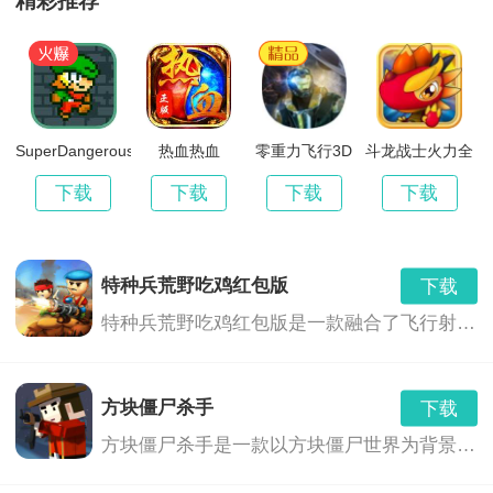
精彩推荐
下载
v2.0 安卓版
35.60 MB
《100扇门逃脱模拟》小编简评：
100道神秘门5
下载
1、智慧挑战：游戏旨在挑战玩家的智慧和思维能力，玩
v1.0.0
68.40 MB
家需要通过推理和分析，解开复杂的谜题，体验到独特
100Ballz
SuperDangerousDungeons
热血热血
零重力飞行3D
斗龙战士火力全
下载
开
7.10.6.2
0.00 MB
的挑战和成就感。
下载
下载
下载
下载
100t地球防卫军
下载
2、独特的逃脱体验：游戏提供了一种与众不同的逃脱体
v1.0.0
80.47 MB
特种兵荒野吃鸡红包版
下载
验，玩家可以在游戏中体验到逃脱的紧张和刺激，展现
100教育手机客户端
下载
特种兵荒野吃鸡红包版是一款融合了飞行射击、角色扮演和射击冒险等多种玩法的游戏。玩家将扮演一名特种兵，在荒野中展开一场刺激的生存之战。游戏中，玩家需要利用各种武器和技能，与敌人展开激烈的战斗，同时还要面对各种危险和挑战，如巨型boss、恶劣天气等。此外，游戏中还融入了红包奖励机制，玩家可以通过完成任务或击败敌人获得红包奖励，与其他玩家进行互动交流。
v3.10.2
40.60 MB
自己的智慧和勇气。
10010联通网上营业厅
下载
方块僵尸杀手
下载
v10.9
95.07 MB
方块僵尸杀手是一款以方块僵尸世界为背景的飞行射击游戏。在这个世界里，你需要面对不断涌现的僵尸，使用各种武器和道具，来保卫你的家园，寻找生存之路。
100门逃脱挑战2简单密室逃脱解谜
下载
7.10.6.2
0.00 MB