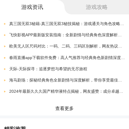
才能逃脱。
100万的蛋游戏
下载
游戏资讯
游戏攻略
v1.0.10 安卓最新版
2.00 MB
*沉浸式模拟：游戏采用了沉浸式的视觉和音效效果，让
1001
真三国无双3秘籍-真三国无双3秘技揭秘：游戏通关与角色攻略全解析
下载
玩家完全融入到逃脱的世界中，增加了游戏的代入感和
v1.4.6
55.40 MB
飞快影视APP最新版安装指南：全新剧情与经典角色深度解析，带你体验极致观影快感
刺激感。
100种开锁方式
欧美无人区尺码对比：一码、二码、三码区别解析，网友热议：选择更精准，购物无忧！
下载
v1.0
20.60 MB
*创新玩法：游戏中提供了许多创新的解谜玩法，例如利
春雨直播app下载软件免费：高人气推荐与经典角色新剧情深度解析指南
100个世界密室逃脱
用物品的组合和使用不同的技巧解开谜题，给玩家带来
下载
天际-天际探寻：追逐梦想与希望的无尽旅程
v1.0.7.2
113.50 MB
不同寻常的游戏体验。
海马剧场：探秘经典角色全新剧情与深度解析，带你享受最佳观剧指南
100僵尸大逃亡2手游
下载
2024年最新久久久国产精华液特点揭秘，网友盛赞：成分卓越，效果显著！
v1.0.3 安卓版
18.90 MB
*细节和隐秘线索：游戏中隐藏了许多细节和隐秘线索，
玩家需要细心观察和仔细思考，才能找到关键的线索和
100迷惑之门手游
查看更多
下载
v1.0.2 安卓版
38.50 MB
解谜的线索。
100道门世界历史手机版