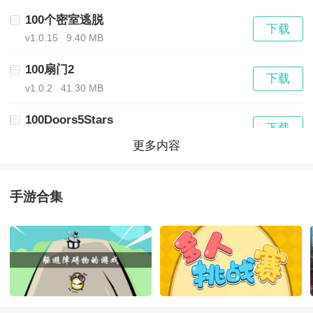
*紧张刺激：在逃脱的过程中，玩家需要躲避监狱警察的
100个密室逃脱
下载
v1.0.15
9.40 MB
追捕，这增加了游戏的紧张刺激感，让玩家时刻保持警
100扇门2
觉，不断寻找机会逃离。
下载
v1.0.2
41.30 MB
*多重结局：游戏中提供了多个结局的选择，玩家的每个
100Doors5Stars
下载
决策和行动都会影响到最后的结果，增加了游戏的可重
7.10.6.2
0.00 MB
更多内容
复性和探索性。
100秒生存模拟赛
下载
v1.0.0
31.30 MB
手游合集
《100扇门逃脱模拟》游戏特色：
1000daystoescape
下载
7.10.6.2
0.00 MB
*精细设计：游戏中的谜题设计精细，每个线索和道具都
100Scoops
下载
有其用途和意义，玩家需要仔细观察和分析，解开谜题
7.10.6.2
0.00 MB