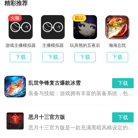
4、日常线下返利不与其它充值返利活动叠加!
精彩推荐
PS：本次活动的最终解释权归本游戏运营团队所有。
侠魂(上线送彩金)游戏简介
游戏主播模拟器
主播模拟器
玩具熊的五夜后
瀚海忘忧
宫原神版
下载
下载
下载
下载
《侠魂》是一款以三国乱世为背景打造的回合类挂机手
游。画面有趣，玩法升级！游戏以Q版武将形象和简单
乱世争锋复古爆款冰雪
下载
的操作，酷炫的坐骑与翅膀，还有唯美的外观系统。其
装备与技能：游戏拥有丰富的装备系统，包括冰属性的武器和装备，提供了玩家更多策略选择。玩家可以通过战斗、任务和活动获得装备，也可以通过升级技能和提升角色属性来增强战斗力。
他还拥有神兵、法宝、宠物等各种轻松又强大的功能系
统为大家再次描绘一个不一样的三国！龙腾于天，长吟
恶月十三官方版
下载
天地，谁是王者！
恶月十三官方版是一款充满黑暗风格设定的幻想世界背景下的角色扮演游戏。在这个充满神秘和危险的世界中，玩家将扮演一位勇敢的冒险者，通过探索、战斗和决策，揭开隐藏在恶月十三背后的深层次秘密。