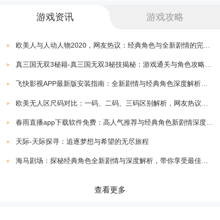
游戏资讯
游戏攻略
单日累计充值1000-2999元返150%
欧美人与人动人物2020，网友热议：经典角色与全新剧情的完美结合！
单日累计充值3000-4999元返200%
真三国无双3秘籍-真三国无双3秘技揭秘：游戏通关与角色攻略全解析
单日累计充值5000-9999元返300%
飞快影视APP最新版安装指南：全新剧情与经典角色深度解析，带你体验极致观影快感
单日累计充值1万以上返400%
欧美无人区尺码对比：一码、二码、三码区别解析，网友热议：选择更精准，购物无忧！
春雨直播app下载软件免费：高人气推荐与经典角色新剧情深度解析指南
※1、返利仅限当日单笔或累计充值，每日24点清零，第
天际-天际探寻：追逐梦想与希望的无尽旅程
二天重新计算
海马剧场：探秘经典角色全新剧情与深度解析，带你享受最佳观剧指南
2、返利仅限领取最高档次，不可叠加领取
查看更多
3、返利有可能变更，以客服提供的为准