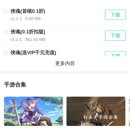
券，诸神转盘抽奖券，任你领！
侠魂(首续0.1折)
下载
★购买至尊金卡，即可1元购买超值成长基金！每达到指
v1.1.1
6.60 MB
定等级，可免费领取超值代金券！
侠魂(0.1折扣版)
下载
v1.1.1
341.60 MB
★商城礼包全面调整，让平民也能玩嗨！
侠魂(送VIP千元充值)
下载
v1.1.1
310.70 MB
侠魂(上线送彩金)游戏福利
更多内容
侠魂(一元秒杀福利)
下载
日常线下单日累计充值返利（返利单位：元宝）
v1.1.1
6.50 MB
手游合集
侠魂(GM神兽免充)
活动时间：永久（手动申请）
下载
v1.1.1
6.80 MB
单日累计充值100-499元返80%
侠魂(魂环科技刷充)
下载
v1.1.1
6.60 MB
单日累计充值500-999元返100%