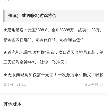
侠魂(上线送彩金)游戏特色
★建角赠送：元宝*388.8、金币*8888万、战功*1.28万、
彩金套装任选*2、彩金伙伴*1、彩金饰品包*1
★首充礼包霸气送神将*吕布，次日送天金神凰套装，第
三天送彩金神将包，让你一飞冲天！
★无限商城购买仅需一元宝！一次激活永久购买！轻松
购买海量道具！
版本号：v1.1.1
显示全部
★福利活动每日上线签到。充值卡，心愿转盘单抽礼
其他版本