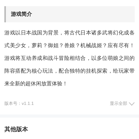
游戏简介
游戏以日本战国为背景，将古代日本诸多武将幻化成各
式美少女，萝莉？御姐？兽娘？机械战姬？应有尽有！
游戏将互动养成和战斗冒险相结合，以多位萌娘之间的
阵容搭配为核心玩法，配合独特的挂机探索，给玩家带
来全新的超休闲放置体验！
版本号：v1.1.1
显示全部
游戏福利
《萝莉养成计划（暴爽百抽飞升）》
单日大额
活动
其他版本