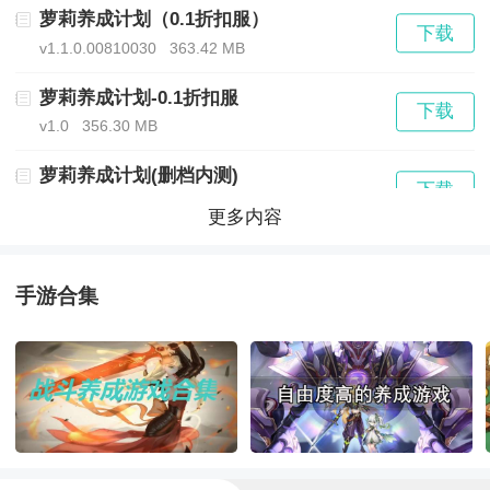
活动时间：2023年6月12日~永久
萝莉养成计划（0.1折扣服）
下载
v1.1.0.00810030
363.42 MB
活动规则：该款游戏大额充值可申请额外奖励，具体福
萝莉养成计划-0.1折扣服
利请联系客服咨询
下载
v1.0
356.30 MB
注意：
萝莉养成计划(删档内测)
下载
v1.1.1
379.20 MB
更多内容
1. 单日大额福利存在变动，以咨询客服为准
萝莉养成计划(暴爽百抽飞升)
下载
2.需充值前联系客服咨询，充值后无法申请
v1.1.1
289.80 MB
手游合集
萝莉养成计划（送UR幕末天剑）
3.申请后2个工作日内发放，还请玩家耐心等待
下载
v1.1.1
285.98 MB
4.在法律允许的范围内，本公司拥有最终解释权
萝莉养成计划（送妖狐妲己）
下载
v1.1.1
286.06 MB
发放方式为：向客服申请，两个工作日内发送至玩家邮
萝莉养成计划(天下无双吕布)