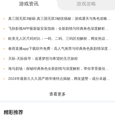
箱。
下载
游戏资讯
游戏攻略
v1.1.1
290.10 MB
《萝莉养成计划（暴爽百抽飞升）》单日累计充值活动
萝莉养成计划（天下无双吕布）
真三国无双3秘籍-真三国无双3秘技揭秘：游戏通关与角色攻略全解析
下载
v1.1.1
292.66 MB
飞快影视APP最新版安装指南：全新剧情与经典角色深度解析，带你体验极致观影快感
活动时间：2023年6月12日~永久
萝莉养成计划（送无双吕布布）
欧美无人区尺码对比：一码、二码、三码区别解析，网友热议：选择更精准，购物无忧！
下载
活动规则：活动为单日累充活动，只可领取最高档位道
v1.1.1
292.77 MB
春雨直播app下载软件免费：高人气推荐与经典角色新剧情深度解析指南
具，高档位不可同时领取低档位道具
萝莉养成计划-科技刷充爆衣版（删档内测）
下载
天际-天际探寻：追逐梦想与希望的无尽旅程
v1.1.1
373.40 MB
发放方式为：向客服申请，两个工作日内发送至玩家邮
海马剧场：探秘经典角色全新剧情与深度解析，带你享受最佳观剧指南
萝莉养成计划
下载
箱。
2024年最新久久久国产精华液特点揭秘，网友盛赞：成分卓越，效果显著！
v1.0
45.00 MB
单日累充100元：
查看更多
UR级侍从卷轴*1、圣级奇物坐骑自选宝箱*1、高级招募
精彩推荐