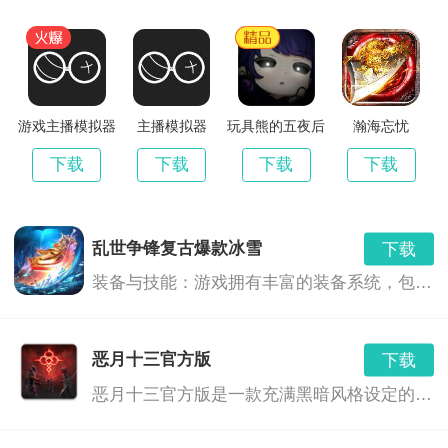
券*50、幸运币*100
单日累充300元：
特级召集令*2、圣级奇物坐骑自选宝箱*1、挂机令*30、
游戏主播模拟器
主播模拟器
玩具熊的五夜后
瀚海忘忧
宫原神版
高级招募券*100、幸运币*100
下载
下载
下载
下载
单日累充500元：
乱世争锋复古爆款冰雪
下载
随机UR30武将宝箱*1、SSR级自选装备宝箱*1、SSR同
装备与技能：游戏拥有丰富的装备系统，包括冰属性的武器和装备，提供了玩家更多策略选择。玩家可以通过战斗、任务和活动获得装备，也可以通过升级技能和提升角色属性来增强战斗力。
伴自选令*4、挂机令*50、幸运币*150
单日累充1000元：
恶月十三官方版
下载
恶月十三官方版是一款充满黑暗风格设定的幻想世界背景下的角色扮演游戏。在这个充满神秘和危险的世界中，玩家将扮演一位勇敢的冒险者，通过探索、战斗和决策，揭开隐藏在恶月十三背后的深层次秘密。
随机UR36武将宝箱*1、随机UR级武具宝箱*1、SSR级
自选装备宝箱*1、幸运币*500、挂机令*60、精华咒符