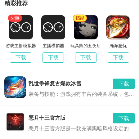
精彩推荐
累计充值5000元：吕布*8，完美精炼石*7000，材料礼盒
*200，12级宝石袋*25，悟道石*5000，封神丹*30
客服申请邮件发放
游戏主播模拟器
主播模拟器
玩具熊的五夜后
瀚海忘忧
宫原神版
下载
下载
下载
下载
乱世争锋复古爆款冰雪
下载
装备与技能：游戏拥有丰富的装备系统，包括冰属性的武器和装备，提供了玩家更多策略选择。玩家可以通过战斗、任务和活动获得装备，也可以通过升级技能和提升角色属性来增强战斗力。
恶月十三官方版
下载
恶月十三官方版是一款充满黑暗风格设定的幻想世界背景下的角色扮演游戏。在这个充满神秘和危险的世界中，玩家将扮演一位勇敢的冒险者，通过探索、战斗和决策，揭开隐藏在恶月十三背后的深层次秘密。