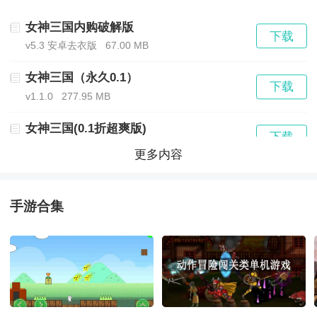
女神三国内购破解版
下载
历史累计充值活动
v5.3 安卓去衣版
67.00 MB
每个档位仅可领取一次，不可重复领取
女神三国（永久0.1）
下载
v1.1.0
277.95 MB
累计充值30元：赵云*3，培养丹*500，材料礼盒*5，普
女神三国(0.1折超爽版)
下载
通精炼石*1000，悟道石*100.
v1.1.1
266.60 MB
更多内容
女神三国（0.1折超爽版）
累计充值50元：左慈*2，赤霄仙盔*1，赤霄仙履*1，培
下载
v1.1.1
263.32 MB
手游合集
养丹*1000，悟道石*200
女神三国（神将无双）
下载
累计充值100元：左慈*4，赤霄仙剑*1，赤霄仙甲*1，培
v1.1.1
327.19 MB
养丹*2000，悟道石*300
女神三国传星耀版
下载
v1.0.2
464.00 MB
累计充值300元：周瑜*2，圣皇仙盔*1,圣皇仙履*1，培