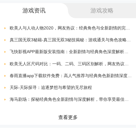
女神三国萌化版手游
下载
游戏资讯
游戏攻略
养丹*3000，悟道石*400
v1.1.0.00730011
1050.00 MB
累计充值500元：周瑜*4，圣皇仙剑*1，圣皇仙甲*1，培
欧美人与人动人物2020，网友热议：经典角色与全新剧情的完美结合！
养丹*4000，悟道石*500
真三国无双3秘籍-真三国无双3秘技揭秘：游戏通关与角色攻略全解析
飞快影视APP最新版安装指南：全新剧情与经典角色深度解析，带你体验极致观影快感
累计充值1000元：周瑜*6，完美精炼石*3000，材料礼盒
欧美无人区尺码对比：一码、二码、三码区别解析，网友热议：选择更精准，购物无忧！
*80，12级宝石袋*8，悟道石*1000
春雨直播app下载软件免费：高人气推荐与经典角色新剧情深度解析指南
累计充值2000元：吕布*4，完美精炼石*4000，材料礼盒
天际-天际探寻：追逐梦想与希望的无尽旅程
*120，12级宝石袋*12，悟道石*2000，封神丹*15
海马剧场：探秘经典角色全新剧情与深度解析，带你享受最佳观剧指南
累计充值3000元：吕布*6，完美精炼石*5000，材料礼盒
查看更多
*150，12级宝石袋*18，悟道石*3000，封神丹*15