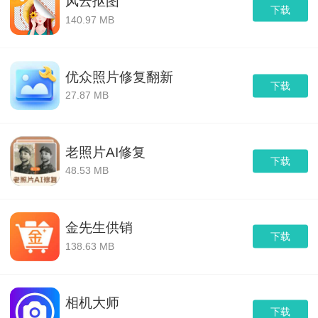
风云抠图
下载
140.97 MB
优众照片修复翻新
下载
27.87 MB
老照片AI修复
下载
48.53 MB
金先生供销
下载
138.63 MB
相机大师
下载