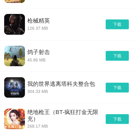
枪械精英
下载
126.37 MB
鸽子射击
下载
45.86 MB
我的世界逃离塔科夫整合包
下载
304.33 MB
绝地枪王（BT-疯狂打金无限
充）
下载
268.17 MB