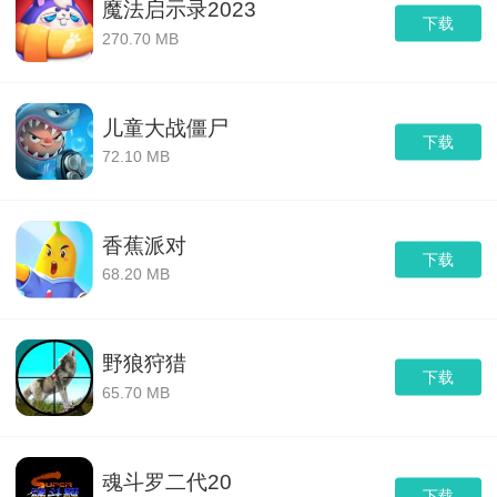
魔法启示录2023
下载
270.70 MB
儿童大战僵尸
下载
72.10 MB
香蕉派对
下载
68.20 MB
野狼狩猎
下载
65.70 MB
魂斗罗二代20
下载