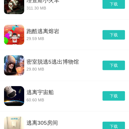
理查斯小火车
下载
311.30 MB
跑酷逃离熔岩
下载
29.59 MB
密室脱逃5逃出博物馆
下载
29.80 MB
逃离宇宙船
下载
60.60 MB
逃离305房间
下载