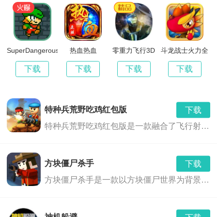
《下一层封魔塔》小编测评：
*每一步探索都充满未知惊喜，让玩家不断惊喜和享受游
SuperDangerousDungeons
热血热血
零重力飞行3D
斗龙战士火力全
戏带来的快乐。
开
下载
下载
下载
下载
*终极谜团解开后，玩家可以获得极其宏大的奖励，成就
感倍增。
特种兵荒野吃鸡红包版
下载
特种兵荒野吃鸡红包版是一款融合了飞行射击、角色扮演和射击冒险等多种玩法的游戏。玩家将扮演一名特种兵，在荒野中展开一场刺激的生存之战。游戏中，玩家需要利用各种武器和技能，与敌人展开激烈的战斗，同时还要面对各种危险和挑战，如巨型boss、恶劣天气等。此外，游戏中还融入了红包奖励机制，玩家可以通过完成任务或击败敌人获得红包奖励，与其他玩家进行互动交流。
方块僵尸杀手
下载
方块僵尸杀手是一款以方块僵尸世界为背景的飞行射击游戏。在这个世界里，你需要面对不断涌现的僵尸，使用各种武器和道具，来保卫你的家园，寻找生存之路。