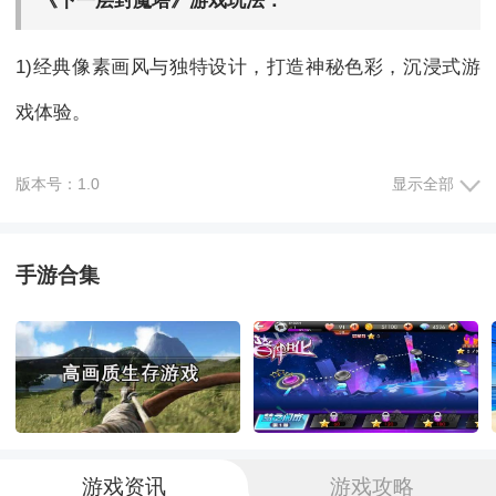
《下一层封魔塔》游戏玩法：
1)经典像素画风与独特设计，打造神秘色彩，沉浸式游
戏体验。
2)不断探险解密，挑战复杂谜题，玩家需运用智慧和灵
版本号：1.0
显示全部
活应对。
手游合集
3)丰富多样的角色选择，每个角色都有独特玩法，增添
战斗策略的乐趣。
4)收集各种角色和武器，提升实力，迎接强大敌人的挑
战。
游戏资讯
游戏攻略