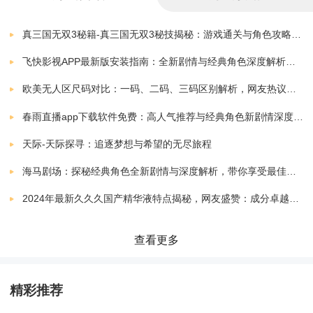
《下一层封魔塔》游戏体验：
真三国无双3秘籍-真三国无双3秘技揭秘：游戏通关与角色攻略全解析
1)黑白画风营造独特的艺术氛围，加深玩家的游戏代入
飞快影视APP最新版安装指南：全新剧情与经典角色深度解析，带你体验极致观影快感
感。
欧美无人区尺码对比：一码、二码、三码区别解析，网友热议：选择更精准，购物无忧！
2)宝箱掉落系统，奖励丰厚，让玩家期待每一次新的探
春雨直播app下载软件免费：高人气推荐与经典角色新剧情深度解析指南
险机会。
天际-天际探寻：追逐梦想与希望的无尽旅程
海马剧场：探秘经典角色全新剧情与深度解析，带你享受最佳观剧指南
3)每个关卡都有不同类型的敌人，挑战多样化，增加游
2024年最新久久久国产精华液特点揭秘，网友盛赞：成分卓越，效果显著！
戏的可玩性。
查看更多
4)音乐氛围悬疑紧张，为玩家营造更加刺激的游戏氛
围。
精彩推荐