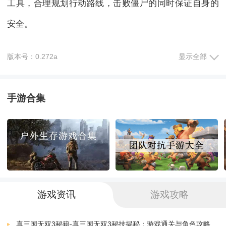
工具，合理规划行动路线，击败僵尸的同时保证自身的
安全。
2.生存挑战：在废墟中，玩家需要面对饥饿、口渴和疾
版本号：0.272a
显示全部
病等生存困扰，合理分配资源，面对各种危险。
手游合集
3.独特武器：玩家可以通过收集材料制作自己的武器，
每种武器都有特殊的属性和攻击方式，可以增加生存的
机会。
4.制造生活必需品：除了武器，玩家还可以收集和制造
生活必需品，如食物、水源、药品等，确保自身生存的
游戏资讯
游戏攻略
稳定。
真三国无双3秘籍-真三国无双3秘技揭秘：游戏通关与角色攻略全解析