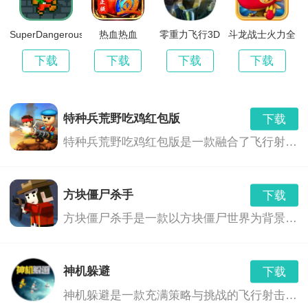
病源头，通过解开谜团，寻找线索，揭开整个故事的真
相。
SuperDangerousDungeons
热血热血
零重力飞行3D
斗龙战士火力全
开
下载
下载
下载
下载
《外域僵尸生存》小编点评：
特种兵荒野吃鸡红包版
下载
1.地图探索：游戏拥有广阔的地图，玩家可以探索各种
特种兵荒野吃鸡红包版是一款融合了飞行射击、角色扮演和射击冒险等多种玩法的游戏。玩家将扮演一名特种兵，在荒野中展开一场刺激的生存之战。游戏中，玩家需要利用各种武器和技能，与敌人展开激烈的战斗，同时还要面对各种危险和挑战，如巨型boss、恶劣天气等。此外，游戏中还融入了红包奖励机制，玩家可以通过完成任务或击败敌人获得红包奖励，与其他玩家进行互动交流。
不同的废墟遗址，发现隐藏的宝物和资源。
2.拯救世界：作为人类对抗僵尸的最后希望，只有成功
方块僵尸杀手
下载
击败僵尸并找到解药，才能挽救整个世界的命运。
方块僵尸杀手是一款以方块僵尸世界为背景的飞行射击游戏。在这个世界里，你需要面对不断涌现的僵尸，使用各种武器和道具，来保卫你的家园，寻找生存之路。
神机躲避
下载
神机躲避是一款充满策略与挑战的飞行射击游戏。玩家将扮演一位拥有神奇躲避技巧的英雄，在无尽的敌人与障碍中展开刺激的冒险。游戏以精美的画面、丰富的关卡和独特的角色设定，为玩家带来一场紧张刺激的射击体验。