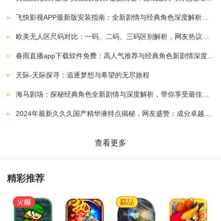
《外域僵尸生存》游戏亮点：
飞快影视APP最新版安装指南：全新剧情与经典角色深度解析，带你体验极致观影快感
欧美无人区尺码对比：一码、二码、三码区别解析，网友热议：选择更精准，购物无忧！
*管理避难所：玩家需要经营自己的避难所，保护更多的
春雨直播app下载软件免费：高人气推荐与经典角色新剧情深度解析指南
幸存者，提升避难所的设施，增加防御能力。
天际-天际探寻：追逐梦想与希望的无尽旅程
*招募队友：玩家不仅可以巩固避难所的防御，还可以招
海马剧场：探秘经典角色全新剧情与深度解析，带你享受最佳观剧指南
募其他生存者组建军队，一同对抗僵尸的威胁。
2024年最新久久久国产精华液特点揭秘，网友盛赞：成分卓越，效果显著！
*战术部署：在遭遇特殊僵尸或者困境之时，玩家需灵活
查看更多
运用策略，合理部署队员和使用武器，才能有效应对危
精彩推荐
险。
*追踪病源：玩家需要在废墟中寻找时间转变，找出传染