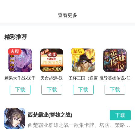
有身临其境的感觉。
查看更多
《娱乐热潮》游戏点评：
精彩推荐
1.建造困难挑战，游戏中设计了很多不同的游乐设施，
玩家们需要想办法一一解锁，为自己的游乐园打造不同
的风格。
糖果大作战-送千
天命起源-送
圣杯三国（送百
魔导英雄传说-任
充特权
GM30万充
抽）
务刷真充
2.简单的游戏规则，不需要费心去了解游戏的复杂规
下载
下载
下载
下载
则，只需轻松地玩游戏就能获得乐趣。
西楚霸业(群雄之战)
下载
西楚霸业群雄之战一款集卡牌、塔防、策略于一体的，可以通过游戏内即时翻译系统与全世界玩家无障碍交流的卡牌手游。一次下载，多重体验，快来与你的朋友并肩作战，与世界各地玩家对战，有兴趣的小伙伴们可以下载哦！