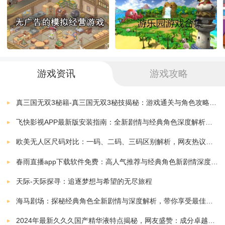
趣，给人们带来了很多的快乐。
《娱乐热潮》游戏优势：
1)非性格一入即上手，这款游戏简单易上手，鼓励每个
游戏资讯
游戏攻略
玩家参与进来。
真三国无双3秘籍-真三国无双3秘技揭秘：游戏通关与角色攻略全解析
2)值得下载的游戏，这款游戏的特色非常的丰富多样，
飞快影视APP最新版安装指南：全新剧情与经典角色深度解析，带你体验极致观影快感
是一款非常值得下载的休闲游戏。
欧美无人区尺码对比：一码、二码、三码区别解析，网友热议：选择更精准，购物无忧！
春雨直播app下载软件免费：高人气推荐与经典角色新剧情深度解析指南
3)丰厚奖励，完成每一个关卡任务可以获得很多的金币
天际-天际探寻：追逐梦想与希望的无尽旅程
奖励，让玩家感觉非常的划算。
海马剧场：探秘经典角色全新剧情与深度解析，带你享受最佳观剧指南
4)真实的游戏场景，游戏画面精美，场景逼真，让人们
2024年最新久久久国产精华液特点揭秘，网友盛赞：成分卓越，效果显著！