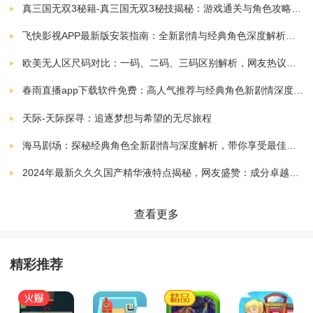
真三国无双3秘籍-真三国无双3秘技揭秘：游戏通关与角色攻略全解析
3.通过完成任务获得的金币，可以去用来升级自己的建
飞快影视APP最新版安装指南：全新剧情与经典角色深度解析，带你体验极致观影快感
筑和设备，完善游乐园的设施，让游乐园变得更美观。
欧美无人区尺码对比：一码、二码、三码区别解析，网友热议：选择更精准，购物无忧！
春雨直播app下载软件免费：高人气推荐与经典角色新剧情深度解析指南
游戏测评：
天际-天际探寻：追逐梦想与希望的无尽旅程
海马剧场：探秘经典角色全新剧情与深度解析，带你享受最佳观剧指南
这是一款非常有趣的冒险游戏。玩家需要不断的进行解
2024年最新久久久国产精华液特点揭秘，网友盛赞：成分卓越，效果显著！
密探索来挑战自我，获得丰厚奖励，可以自定义游乐园
的规划，让游乐园变得美观，吸引更多的游客，丰富多
查看更多
彩的元素和装饰，让游戏变得更加有趣。
精彩推荐