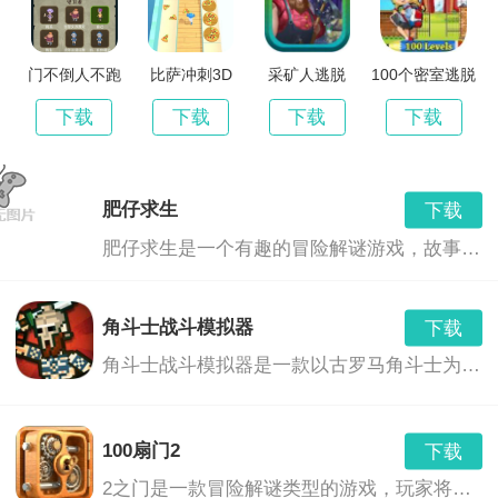
门不倒人不跑
比萨冲刺3D
采矿人逃脱
100个密室逃脱
下载
下载
下载
下载
肥仔求生
下载
肥仔求生是一个有趣的冒险解谜游戏，故事背景是一个普通的胖子，突然陷入了重重困境。你需要帮助他解开谜题，寻找线索，最终逃出生天。游戏场景丰富，谜题设计巧妙，需要你运用智慧和勇气去解决。
角斗士战斗模拟器
下载
角斗士战斗模拟器是一款以古罗马角斗士为背景的冒险解谜游戏。玩家将扮演一名角斗士，通过解决各种谜题，解开角斗场背后的秘密。游戏融合了解谜元素和战斗系统，玩家需要运用智慧和勇气，挑战各种难题，揭示隐藏在历史背后的真相。
100扇门2
下载
2之门是一款冒险解谜类型的游戏，玩家将在一个充满神秘的世界中探索，解开一系列谜题，通过一扇又一扇的门，最终找到通往下一扇门的线索。这是一款适合所有年龄段的玩家玩的游戏，因为它融合了逻辑思考、观察力、解决问题的能力和策略规划。