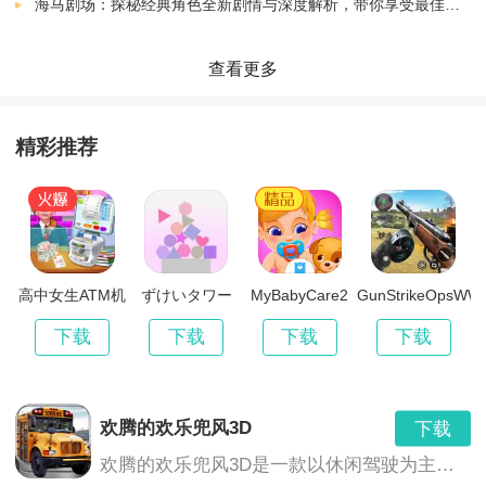
命运，特别艰辛。
海马剧场：探秘经典角色全新剧情与深度解析，带你享受最佳观剧指南
3、进行自由的转生，重生，体验不同的人生，感受更多
查看更多
全新的滋味吧。
精彩推荐
游戏玩法
1、可以自由探索三大地图，随时可以开启副本，感受刺
激的游戏玩法。
高中女生ATM机
ずけいタワー
MyBabyCare2
GunStrikeOpsWW
辛
下载
下载
下载
下载
2、三界九州，自在漫游，诸多任务，海量玩法，带来精
彩的游戏体验。
欢腾的欢乐兜风3D
下载
3、出入凡间，探索江湖，去寻找失落宗门的秘技，不断
欢腾的欢乐兜风3D是一款以休闲驾驶为主题的游戏，玩家将在美丽的3D环境中驾驶各种车辆，享受驾驶的乐趣，同时与朋友们一起分享欢乐的时光。游戏提供了丰富的车辆选择、多样的场景和任务，让玩家沉浸在刺激、轻松和充满乐趣的游戏世界中。