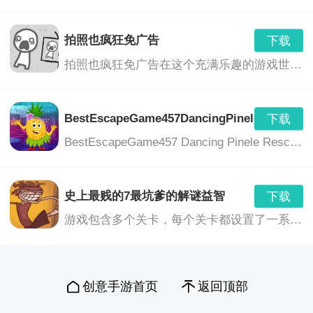
提升人偶的技能。
拍照也疯狂免广告
下载
游戏介绍
拍照也疯狂免广告在这个充满乐趣的游戏世界中，你将带领你的相机挑战各种奇特的谜题，利用各种道具，以完成挑战并解开更多的隐藏区域。这是一个真正疯狂的拍照冒险旅程，没有任何广告的打扰，只为你带来纯粹的游戏乐趣。
1、不同的事件还是有很多的，这些能够在各个地图当
BestEscapeGame457DancingPineleRescueG
下载
中，进行触发。
BestEscapeGame457 Dancing Pinele Rescue Game是一款独具特色的休闲解谜冒险游戏。游戏中，玩家将扮演一位勇敢的冒险者，在神秘的森林中展开一场刺激的逃脱冒险。玩家需要运用智慧和勇气，解开各种谜题，拯救被困在跳舞松树中的朋友。
2、邂逅更多的npc，彼此之间进行深刻的交流，培养好
感度，没有问题。
史上最贱的7最坑爹的解谜益智
下载
游戏包含多个关卡，每个关卡都设置了一系列谜题和挑战。玩家需要通过思考、观察、操作等方式，解开谜题，完成挑战。游戏中的谜题设计丰富多样，包括图形推理、文字游戏、物理难题等等，充分考验玩家的智慧和反应能力。
3、自由的进行转生，每一次的身份都会不太一样，而且
还可以自由选择。
创意手游首页
返回顶部
游戏特点