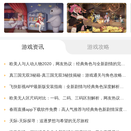
2、大量的副本任务可以满足玩家的基本需求，让每个人
自身的实力差距不断缩小。
3、很多玩家可以实时互动，轻松愉快地与志趣相投的人
游戏资讯
游戏攻略
建立深厚友谊，交朋友如知己。
欧美人与人动人物2020，网友热议：经典角色与全新剧情的完美结合！
游戏亮点
真三国无双3秘籍-真三国无双3秘技揭秘：游戏通关与角色攻略全解析
飞快影视APP最新版安装指南：全新剧情与经典角色深度解析，带你体验极致观影快感
1、伏魔人偶系列的新作，这款文字游戏内容丰富，不仅
欧美无人区尺码对比：一码、二码、三码区别解析，网友热议：选择更精准，购物无忧！
能够自由的战斗。
春雨直播app下载软件免费：高人气推荐与经典角色新剧情深度解析指南
2、可以和其他角色一起闯荡江湖，还能背负各种独特的
天际-天际探寻：追逐梦想与希望的无尽旅程