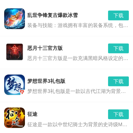
下载
需要支持安卓系统5.2以上
0.00 MB
乱世争锋复古爆款冰雪
下载
游戏特色：
崩坏星穹铁道体验服
下载
装备与技能：游戏拥有丰富的装备系统，包括冰属性的武器和装备，提供了玩家更多策略选择。玩家可以通过战斗、任务和活动获得装备，也可以通过升级技能和提升角色属性来增强战斗力。
需要支持安卓系统5.2以上
0.00 MB
独特的科幻背景，充满未知和神秘感。
崩坏星穹铁道漫游测试2022最新版 v1.0
下载
恶月十三官方版
下载
v1.0
150.00 MB
丰富多样的角色和装备，满足玩家不同的喜好和需求。
恶月十三官方版是一款充满黑暗风格设定的幻想世界背景下的角色扮演游戏。在这个充满神秘和危险的世界中，玩家将扮演一位勇敢的冒险者，通过探索、战斗和决策，揭开隐藏在恶月十三背后的深层次秘密。
充满挑战和惊喜的谜题解谜元素，考验玩家的智慧和策
略。
梦想世界3礼包版
下载
梦想世界3礼包版是一款以古代江湖为背景的回合制角色扮演游戏。玩家将在游戏中扮演一个初出茅庐的江湖人，通过探索江湖、结交朋友、修炼武艺，逐步成长为一代大侠。游戏中的世界丰富多彩，不仅有丰富的任务和挑战，还有各种珍稀道具和装备等待玩家发掘。
优美的画面和动感的音乐，带来愉悦的游戏体验。
社交互动元素，可以和全球的玩家一起挑战更高难度和
征途
下载
完成更复杂任务。
征途是一款以中世纪骑士为背景的史诗级MMORPG游戏，玩家将扮演一名英勇的骑士，踏上征服世界的征途。游戏世界庞大，包括多个国家、城镇、野外地图，以及丰富的任务和活动。玩家可以在游戏中体验到丰富的社交、竞技、探险和战斗乐趣。