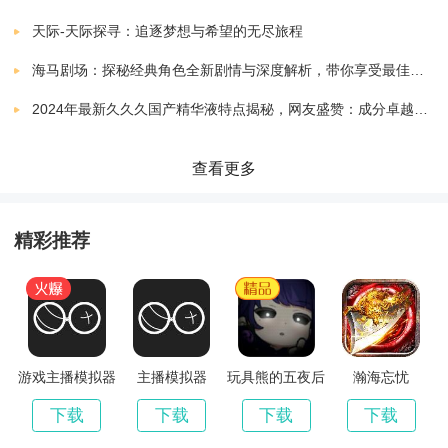
崩坏星穹铁道手机版
下载
天际-天际探寻：追逐梦想与希望的无尽旅程
v1.0.5
153.92 MB
游戏玩法介绍：
海马剧场：探秘经典角色全新剧情与深度解析，带你享受最佳观剧指南
崩坏星穹铁道日服
下载
2024年最新久久久国产精华液特点揭秘，网友盛赞：成分卓越，效果显著！
主线任务：通过完成主线任务，可以了解故事背景和角
v1.0.5
153.92 MB
色发展，解锁新的星球和关卡。
崩坏星穹铁道内测版
查看更多
下载
v1.0.5
153.92 MB
支线任务：支线任务分布在各个星球上，完成后可以获
崩坏星穹铁道pc端
精彩推荐
下载
得丰富的奖励和经验值，有助于提升角色实力。
v1.0.5
153.92 MB
战斗技巧：玩家需要熟练掌握角色的技能和战斗策略，
崩坏星穹铁道公测版
下载
v1.0.5
153.92 MB
才能在战斗中取得优势。
崩坏星穹铁道官服
游戏主播模拟器
主播模拟器
玩具熊的五夜后
瀚海忘忧
下载
资源管理：玩家需要合理分配资源，包括金币、物资和
宫原神版
v1.0.5
153.92 MB
下载
下载
下载
下载
能源等，以支持角色的培养和关卡的挑战。
崩坏星穹铁道国际服