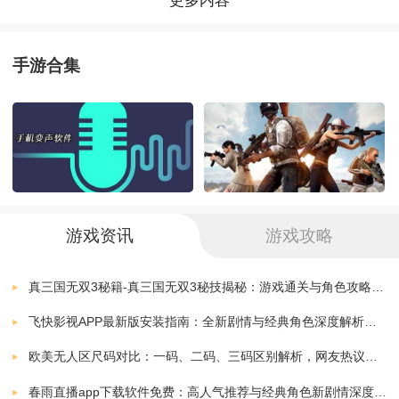
更多内容
进行连击、闪避、反击等多种战斗操作，享受畅快淋漓
崩坏星穹铁道
下载
v1.2.0
159.00 MB
的战斗体验。
手游合集
崩坏星穹铁道1.5
策略解谜：游戏中的许多关卡都需要玩家运用策略和智
下载
v1.5.0
201.86 MB
慧来解开谜题，才能继续前进。这不仅增加了游戏的挑
崩坏星穹铁道云游戏
下载
战性，也增加了游戏的趣味性和探索性。
v1.0.5
153.82 MB
崩坏星穹铁道港服
世界探索：游戏中的宇宙世界非常广阔，玩家可以自由
下载
游戏资讯
游戏攻略
v1.0.5
153.82 MB
探索各个星球，发现隐藏的秘密，寻找各种资源和装
崩坏星穹铁道台服
真三国无双3秘籍-真三国无双3秘技揭秘：游戏通关与角色攻略全解析
下载
备。
v1.0.5
153.82 MB
飞快影视APP最新版安装指南：全新剧情与经典角色深度解析，带你体验极致观影快感
社交互动：玩家可以和其他玩家互动，共同挑战强大的
崩坏星穹铁道韩服
欧美无人区尺码对比：一码、二码、三码区别解析，网友热议：选择更精准，购物无忧！
下载
v1.0.5
153.92 MB
敌人，分享资源和装备，甚至可以组队合作完成任务。
春雨直播app下载软件免费：高人气推荐与经典角色新剧情深度解析指南