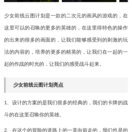
少女前线云图计划是一款的二次元的画风的游戏的，在
这里可以的召唤的更多的英雄的，在这里得特色的操作
的出来的很多的画面的，让我们能够感受到的刺激的玩
法的内容的，培养的更多的精英的，让我们在一起的一
起的作战的时光的，让我们的感受战斗起来。
少女前线云图计划亮点
1、设计的方案的是我们很多的经典的，我们的卡牌的战
斗的在这里召唤你的英雄。
2、在这个的冒险的道路上的一直向前走的，我们也是的