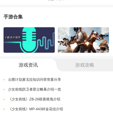
2、资源的采集的根据我们目前的战斗的闯关的和关卡来
少女前线九游版
下载
进行的关卡调整的起来的。
v2.0900_517
223.20 MB
手游合集
3、技能的升级起来的，我们的闯关的游戏的就变得更简
少女前线
下载
v3.0301_554
326.40 MB
单的，战胜的我们对手吧。
少女前线云图计划官网公测版 v1.4.3
下载
4、让玩家们的很喜欢的游戏的，在这里有很多的新的挑
v1.4.3
1.00 MB
战的，经典的卡牌的美少女。
少女前线官网版
下载
游戏资讯
游戏攻略
2.0800_494
212.00 MB
少女前线云图计划评测
少女前线日服
云图计划麦戈拉知识问答答案分享
下载
2.0800_494
212.00 MB
少女前线防卫者星尘帷幕介绍一览
在这里开始的属于我们战斗的，充足的充分的发挥我们
少女前线网易服
《少女前线》ZB-26暗蔷摇曳介绍
下载
的能量的和每个英雄的卡牌的，在这里我们可以的熟悉
v2.0410
147.30 MB
《少女前线》MP-443碎金花信介绍
的我们每个角色各种的故事的，在这里进行的很多的战