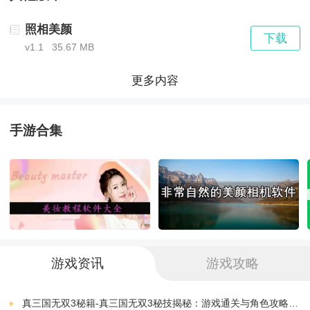
容。
照相美颜
下载
v1.1
35.67 MB
*提供各种风格的变换和描边大头娃娃照片功能，让用户
更多内容
可以尝试不同的造型和风格。
手游合集
《照相美颜相机》功能指南：
1.涂鸦和文字编辑功能，可以在照片上添加自己喜欢的
文字或绘画，增加照片的趣味和个性。
2.内置的强大的照片编辑功能，可以调整照片的亮度、
游戏资讯
游戏攻略
对比度、色温等参数，打造出更加优质的照片效果。
真三国无双3秘籍-真三国无双3秘技揭秘：游戏通关与角色攻略全解析
3.提供美白和腮红等脸部滤镜，让用户的肌肤呈现出光