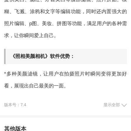
糊、飞溅、涂鸦和文字等编辑功能，同时还内置强大的
照片编辑、p图、美妆、拼图等功能，满足用户的各种需
求，让你瞬间爱上自己。
《照相美颜相机》软件优势：
*多种美颜滤镜，让用户在拍摄照片时瞬间变得更加好
看，展现出自己最美的一面。
*专业的照片拼接服务，可以将多张照片自由拼接在一
版本号：7.4
显示全部
起，制作出独特的照片作品。
其他版本
*牙齿美白功能，让用户笑出画面感，展现自信灿烂的笑