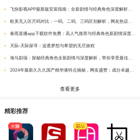
飞快影视APP最新版安装指南：全新剧情与经典角色深度解析，带你体验极致观影快感
滑亮丽的效果。
欧美无人区尺码对比：一码、二码、三码区别解析，网友热议：选择更精准，购物无忧！
4.拥有丰富的贴纸选项，可以让用户在照片上添加可
春雨直播app下载软件免费：高人气推荐与经典角色新剧情深度解析指南
爱、时尚的贴纸，增添照片的趣味性。
天际-天际探寻：追逐梦想与希望的无尽旅程
海马剧场：探秘经典角色全新剧情与深度解析，带你享受最佳观剧指南
《照相美颜相机》软件测评：
2024年最新久久久国产精华液特点揭秘，网友盛赞：成分卓越，效果显著！
1)飞溅和模糊功能，可以为照片添加特效，让照片更加
查看更多
生动有趣。
精彩推荐
2)专为爱自拍的女生量身定制，满足用户的各种需求，
让用户瞬间爱上自己的照片。