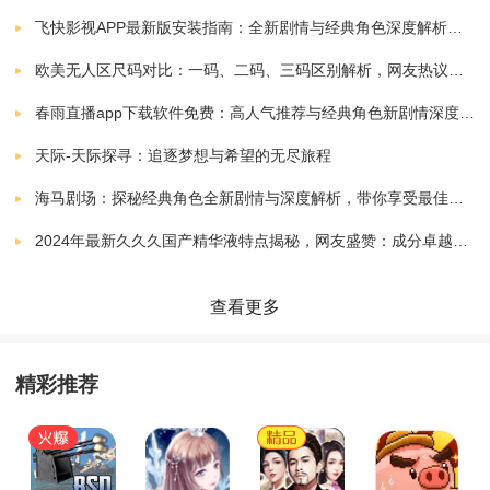
都市环境：游戏中的都市环境丰富多样，包括繁华的商
飞快影视APP最新版安装指南：全新剧情与经典角色深度解析，带你体验极致观影快感
业街、高级写字楼、住宅区、公园等。玩家需要合理规
欧美无人区尺码对比：一码、二码、三码区别解析，网友热议：选择更精准，购物无忧！
划自己的商业布局，与不同的社会群体建立良好的关
春雨直播app下载软件免费：高人气推荐与经典角色新剧情深度解析指南
系，以确保公司的稳定发展。
天际-天际探寻：追逐梦想与希望的无尽旅程
海马剧场：探秘经典角色全新剧情与深度解析，带你享受最佳观剧指南
竞争与合作：游戏引入了与其他公司或组织的竞争与合
2024年最新久久久国产精华液特点揭秘，网友盛赞：成分卓越，效果显著！
作机制。玩家可以与其他经营者建立战略联盟，共同应
对市场挑战，也可以通过贿赂、欺诈等手段获取不正当
查看更多
利益。
精彩推荐
游戏玩法介绍：
经营管理：玩家需要关注公司的财务状况，合理安排资