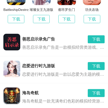
金，确保公司的正常运营。同时，还需要招募员工、培
BattleshipDestroyerHMS
璀璨女王九游版
都市罗生门
功夫农场
训人才，提升公司的核心竞争力。
下载
下载
下载
下载
决策制定：玩家需要根据市场变化和客户需求，制定各
善恶启示录免广告
下载
种经营决策。这些决策将影响公司的业绩和声誉，同时
善恶启示录免广告是一款模拟经营类游戏。在这个游戏中，你将扮演一位在善恶之间挣扎的角色，通过不断的决策和行动，来改变世界的命运。游戏强调道德选择和成长，你将有机会接触到各种不同的角色和事件，通过他们的反馈来不断修正你的行为。最重要的是，你将无需忍受任何广告的打扰，尽享游戏乐趣。
也考验玩家的智慧和勇气。
社交互动：玩家需要与各种社会群体建立良好的关系，
恋爱进行时九游版
下载
如合作伙伴、竞争对手、政府部门等。通过有效的沟通
恋爱进行时九游版是一款以恋爱为主题的模拟经营游戏。在游戏中，玩家将扮演一位恋爱指导者，帮助不同性格、不同背景的情侣们度过恋爱中的种种挑战，培养感情，走向幸福。游戏内设丰富的恋爱剧情和多样化的任务，以及充满挑战的经营环节，让玩家在享受恋爱乐趣的同时，也能体验到经营的刺激。
和协商，可以获得更多的资源和支持。
海岛奇航
下载
游戏特色：
海岛奇航是一款充满奇幻色彩的模拟经营游戏。玩家将扮演一名勇敢的海岛探险家，在浩瀚的大海中开辟出一片属于自己的领地。游戏以独特的海岛为背景，融合了丰富的海洋生物、神秘的海底世界和惊险的探险元素，带领玩家体验一段别开生面的航海旅程。