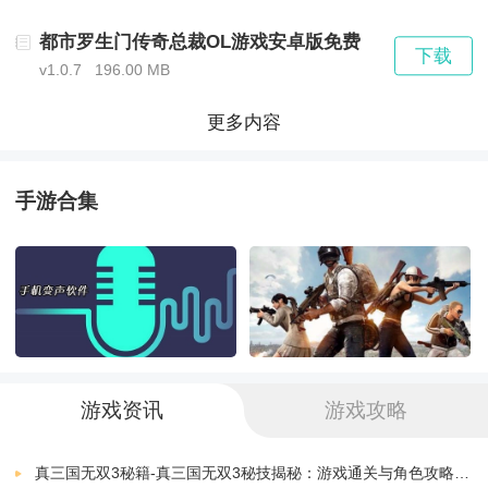
都市罗生门传奇总裁OL游戏安卓版免费
游戏详细介绍：
下载
v1.0.7
196.00 MB
模拟经营：玩家需要管理一家公司，从最初的租赁店面
更多内容
开始，逐步扩大业务范围，涉足房地产、餐饮、娱乐等
手游合集
多个领域。通过合理的投资、经营和营销策略，不断提
升公司的业绩和声誉。
角色扮演：玩家在游戏中可以扮演不同的角色，如企业
家、商人、员工等，体验不同的生活和工作场景。这些
角色将影响玩家的决策和行动，为游戏增添了丰富的互
游戏资讯
游戏攻略
动性和趣味性。
真三国无双3秘籍-真三国无双3秘技揭秘：游戏通关与角色攻略全解析