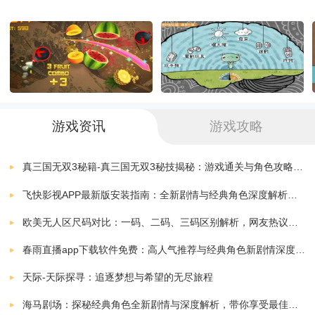
玩法介绍：
1.玩家需要给可爱的猫咪准备非常美味的食物来饲养它
们。
游戏资讯
游戏攻略
2.猫咪一开始的生活环境真的是非常的差劲的，玩家需
真三国无双3秘籍-真三国无双3秘技揭秘：游戏通关与角色攻略全解析
要通过自己的努力改善它们的生活环境。
飞快影视APP最新版安装指南：全新剧情与经典角色深度解析，带你体验极致观影快感
3.这款游戏玩起来真的是非常的自由的，所有的一切玩
欧美无人区尺码对比：一码、二码、三码区别解析，网友热议：选择更精准，购物无忧！
家都可以根据自己的想象来。
春雨直播app下载软件免费：高人气推荐与经典角色新剧情深度解析指南
天际-天际探寻：追逐梦想与希望的无尽旅程
游戏测评：
海马剧场：探秘经典角色全新剧情与深度解析，带你享受最佳观剧指南