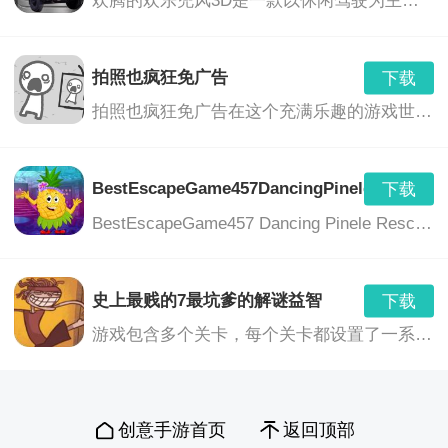
欢腾的欢乐兜风3D是一款以休闲驾驶为主题的游戏，玩家将在美丽的3D环境中驾驶各种车辆，享受驾驶的乐趣，同时与朋友们一起分享欢乐的时光。游戏提供了丰富的车辆选择、多样的场景和任务，让玩家沉浸在刺激、轻松和充满乐趣的游戏世界中。
拍照也疯狂免广告
下载
拍照也疯狂免广告在这个充满乐趣的游戏世界中，你将带领你的相机挑战各种奇特的谜题，利用各种道具，以完成挑战并解开更多的隐藏区域。这是一个真正疯狂的拍照冒险旅程，没有任何广告的打扰，只为你带来纯粹的游戏乐趣。
BestEscapeGame457DancingPineleRescueG
下载
BestEscapeGame457 Dancing Pinele Rescue Game是一款独具特色的休闲解谜冒险游戏。游戏中，玩家将扮演一位勇敢的冒险者，在神秘的森林中展开一场刺激的逃脱冒险。玩家需要运用智慧和勇气，解开各种谜题，拯救被困在跳舞松树中的朋友。
史上最贱的7最坑爹的解谜益智
下载
游戏包含多个关卡，每个关卡都设置了一系列谜题和挑战。玩家需要通过思考、观察、操作等方式，解开谜题，完成挑战。游戏中的谜题设计丰富多样，包括图形推理、文字游戏、物理难题等等，充分考验玩家的智慧和反应能力。
创意手游首页
返回顶部