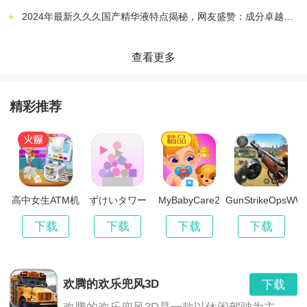
2024年最新久久久国产精华液特点揭秘，网友盛赞：成分卓越，效果显著！
随着玩家的精心照料，猫咪的智商会不断的增加的，玩
家可以给猫咪提供挑战和训练，游戏里面还有各种各样
查看更多
的任务，玩家只要完成这些任务就能够获得很多的经验
精彩推荐
值了。
高中女生ATM机
ずけいタワー
MyBabyCare2
GunStrikeOpsWW
辛
下载
下载
下载
下载
欢腾的欢乐兜风3D
下载