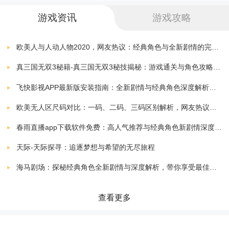
迷你世界恐龙大战
下载
游戏资讯
游戏攻略
v1.5
80.10 MB
迷你世界互通版
欧美人与人动人物2020，网友热议：经典角色与全新剧情的完美结合！
下载
官方正版
1008.30 MB
真三国无双3秘籍-真三国无双3秘技揭秘：游戏通关与角色攻略全解析
迷你世界电脑版
飞快影视APP最新版安装指南：全新剧情与经典角色深度解析，带你体验极致观影快感
下载
1.29.0
1005.19 MB
欧美无人区尺码对比：一码、二码、三码区别解析，网友热议：选择更精准，购物无忧！
迷你世界4399版
下载
春雨直播app下载软件免费：高人气推荐与经典角色新剧情深度解析指南
官方正版
1008.30 MB
天际-天际探寻：追逐梦想与希望的无尽旅程
迷你世界测试版
下载
海马剧场：探秘经典角色全新剧情与深度解析，带你享受最佳观剧指南
v1.12.3
541.50 MB
迷你世界体验服官方版
查看更多
下载
v1.2.5 安卓测试版
429.20 MB