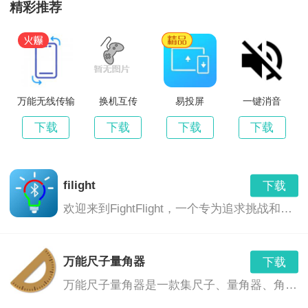
迷你世界2中文破解版
精彩推荐
下载
v1.2.6 安卓无限金币版
24.00 MB
迷你世界盒子大冒险
下载
v2.0.5 安卓最新版
12.30 MB
迷你世界盒子助手
万能无线传输
换机互传
易投屏
一键消音
下载
v2.24.6 安卓免费版
32.80 MB
下载
下载
下载
下载
迷你世界百度最新版
下载
v0.20.2 安卓版
61.20 MB
filight
下载
迷你世界雨林生存
下载
欢迎来到FightFlight，一个专为追求挑战和刺激的你量身打造的应用。在这里，你将体验到前所未有的飞行战斗体验，让你在紧张刺激的战斗和自由飞翔中寻找自我。
应用介绍：
v1.28.4
946.95 MB
迷你世界恐怖版
迷你世界助手最新版
提供多种实用的辅助功能，如自动
下载
万能尺子量角器
下载
v0.23.0
172.89 MB
挖矿、自动采集资源、一键升级建筑等，方便玩家在游
万能尺子量角器是一款集尺子、量角器、角尺等多种功能于一体的多功能测量工具应用。它可以帮助用户轻松测量各种形状的尺寸和角度，提供精确的数据和直观的测量结果，适用于各种学习和工作场景。
迷你世界跨服版
下载