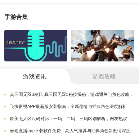
1、汇合热点引荐、科技、体育，每日更新海量资讯信
手游合集
息，热点文章不停看。
2、头条资讯每日实时推送，让您最新头条动态及时知，
丰厚的新闻资讯内容
3、每天都会进行更新，用户深居简出就能晓得当地的大
游戏资讯
游戏攻略
小事情。
真三国无双3秘籍-真三国无双3秘技揭秘：游戏通关与角色攻略全解析
4、全面的便民服务，为用户提供便利的生活服务，服务
飞快影视APP最新版安装指南：全新剧情与经典角色深度解析，带你体验极致观影快感
贴心。
欧美无人区尺码对比：一码、二码、三码区别解析，网友热议：选择更精准，购物无忧！
春雨直播app下载软件免费：高人气推荐与经典角色新剧情深度解析指南
软件亮点