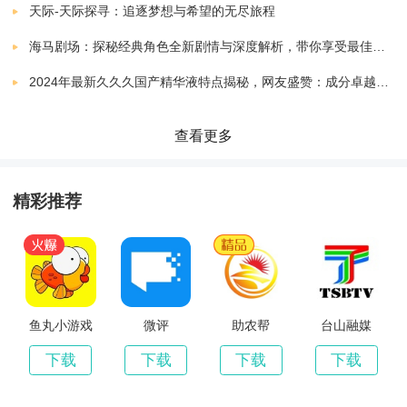
天际-天际探寻：追逐梦想与希望的无尽旅程
1、引荐最有价值的新闻资讯，可以让您一手控制新新闻
海马剧场：探秘经典角色全新剧情与深度解析，带你享受最佳观剧指南
资讯内容。
2024年最新久久久国产精华液特点揭秘，网友盛赞：成分卓越，效果显著！
2、为用户提供了视听功能，用户还能够在这里看视频、
查看更多
看直播等等。
精彩推荐
3、有本人所喜欢的用户还能够进行珍藏和关注，也能够
发表本人的见地。
4、进步居民对应生活质量状况，带来综合的称心生活服
鱼丸小游戏
微评
助农帮
台山融媒
务功能。
下载
下载
下载
下载
软件总结