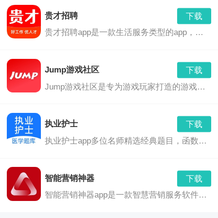
贵才招聘
下载
以上就是台山融媒app的全部介绍了，喜欢这款软件的朋
贵才招聘app是一款生活服务类型的app，用户在这款聘app里面随时能够在线依据本人的爱好和需求停止选择你喜欢的岗位，里面的的岗位需求、薪酬、地点都明白标注，你能够直接和用工方进行沟通交流，非常的便当，并且里面的企业都是经过实名认证过的，您能够放心，对这款软件有需要的朋友们不要错过了，快来进行贵才招聘app下载使用吧。
友们，快来进行台山融媒app下载体验吧。
Jump游戏社区
下载
Jump游戏社区是专为游戏玩家打造的游戏社区平台，会聚多个游戏平台，能够实时查询最新游戏折扣，理解游戏资讯和游戏攻略，3A大作半价动手，史低游戏天天有，有需要的朋友们快来进行Jump游戏社区下载试玩吧!
执业护士
下载
执业护士app多位名师精选经典题目，函数护理学、内科护理、外科护理、妇产科护理、儿科护理，执业护士软件下载之后分章分节，包含常见高频考点，为考试的提供了充分的复习准备，可随时随地学习练习，感兴趣的用户欢迎来创意手游网下载使用。
智能营销神器
下载
智能营销神器app是一款智慧营销服务软件，拥有拜访管理、客户管理、进销存管理、业绩分析报表、即时通讯等等诸多功能，应用这款营销神器的业务员能够更快的方法向客户推荐最新最特惠的信息，网络推广系统、万词霸屏和营销型网站建设及网络营销工具软件，对这款软件有需要的朋友们不要错过了，快来进行智能营销神器下载使用吧。