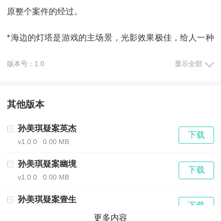
原整个案件的经过。
*海边的灯塔是游戏的主场景，光影效果极佳，给人一种
身临其境的感觉。
版本号：1.0
显示全部
*自由探索模式，玩家可以按照自己的节奏搜集线索，搜
其他版本
索证据。
孙美琪疑案英杰
*时间要素的设定，玩家需要在不同时段寻找线索，这需
下载
v1.0.0
0.00 MB
要玩家对时间的掌控力。
孙美琪疑案幽境
下载
v1.0.0
0.00 MB
《孙美琪疑案灯塔》游戏亮点：
孙美琪疑案壹生
下载
v1.0.0
266.76 MB
1)大量的谜团隐藏在场景中，需要细心观察和推理才能
更多内容