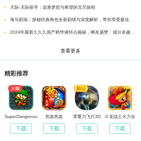
孙美琪疑案蝶儿
下载
天际-天际探寻：追逐梦想与希望的无尽旅程
他人物互动、交流。
v1.0
422.89 MB
海马剧场：探秘经典角色全新剧情与深度解析，带你享受最佳观剧指南
孙美琪疑案冯跃进
*结局多样化，取决于玩家的各种选择，每个结局都显得
下载
2024年最新久久久国产精华液特点揭秘，网友盛赞：成分卓越，效果显著！
v1.0
100.00 MB
独一无二。
孙美琪疑案囚禁
查看更多
下载
v1.0.1
260.00 MB
孙美琪疑案秘弑
精彩推荐
下载
版本：v1.0.0
265.91 MB
孙美琪疑案哈朵
下载
v1.0
956.00 MB
孙美琪疑案王爱国
SuperDangerousDungeons
热血热血
零重力飞行3D
斗龙战士火力全
下载
开
版本：v1.0.0
265.91 MB
下载
下载
下载
下载
孙美琪疑案特别篇