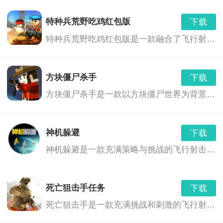
下载
v1.0
956.00 MB
特种兵荒野吃鸡红包版
下载
孙美琪疑案陈庭君
下载
特种兵荒野吃鸡红包版是一款融合了飞行射击、角色扮演和射击冒险等多种玩法的游戏。玩家将扮演一名特种兵，在荒野中展开一场刺激的生存之战。游戏中，玩家需要利用各种武器和技能，与敌人展开激烈的战斗，同时还要面对各种危险和挑战，如巨型boss、恶劣天气等。此外，游戏中还融入了红包奖励机制，玩家可以通过完成任务或击败敌人获得红包奖励，与其他玩家进行互动交流。
v1.0
100.00 MB
孙美琪疑案兰芝
下载
方块僵尸杀手
下载
v1.0.0
912.00 MB
方块僵尸杀手是一款以方块僵尸世界为背景的飞行射击游戏。在这个世界里，你需要面对不断涌现的僵尸，使用各种武器和道具，来保卫你的家园，寻找生存之路。
孙美琪疑案王勇
下载
v1.0.0
205.00 MB
神机躲避
下载
孙美琪疑案张红君
下载
神机躲避是一款充满策略与挑战的飞行射击游戏。玩家将扮演一位拥有神奇躲避技巧的英雄，在无尽的敌人与障碍中展开刺激的冒险。游戏以精美的画面、丰富的关卡和独特的角色设定，为玩家带来一场紧张刺激的射击体验。
版本：v1.0.0
265.91 MB
死亡狙击手任务
下载
死亡狙击手是一款充满挑战和刺激的飞行射击游戏。玩家将扮演一名精英狙击手，在荒芜的星球上展开一场场惊心动魄的战斗。通过灵活操作狙击手，躲避敌人的攻击，同时利用各种武器和道具消灭敌人，完成各种任务。游戏画面精美，音效震撼，玩法丰富，是一款不可多得的射击游戏佳作。