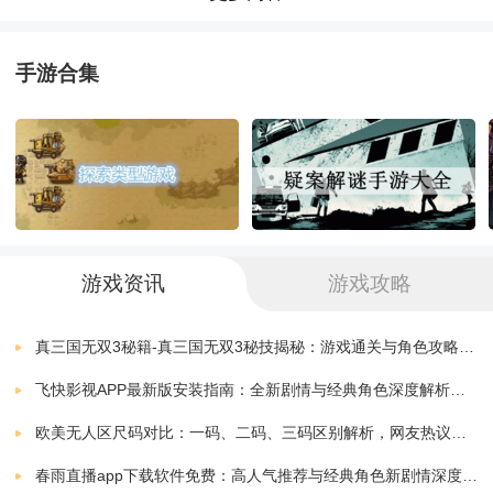
孙美琪疑案地狱游戏
找到线索。
下载
v1.0 安卓版
455.10 MB
手游合集
2)暗示和提示是重要的解谜工具，玩家需要仔细观察各
孙美琪石门村
下载
个细节，挖掘潜在线索。
v1.0
211.69 MB
孙美琪疑案地狱
3)游戏音效非常精致，各种声音描绘得十分真实，能够
下载
v1.0
455.13 MB
让玩家更好地融入游戏，增加沉浸感。
孙美琪中国版
下载
游戏资讯
游戏攻略
4)多种解谜方式，玩家可以自由选择一种适合自己的方
v1.0.2
266.77 MB
式找到答案，这也增加了游戏的可玩性。
孙美琪回廊余仁仁
真三国无双3秘籍-真三国无双3秘技揭秘：游戏通关与角色攻略全解析
下载
v1.0.2
266.77 MB
飞快影视APP最新版安装指南：全新剧情与经典角色深度解析，带你体验极致观影快感
《孙美琪疑案灯塔》游戏测评：
孙美琪疑案邓秋平
欧美无人区尺码对比：一码、二码、三码区别解析，网友热议：选择更精准，购物无忧！
下载
v1.0
100.00 MB
春雨直播app下载软件免费：高人气推荐与经典角色新剧情深度解析指南
*真实的情感交互，玩家在游戏中不仅要解谜，还要和其